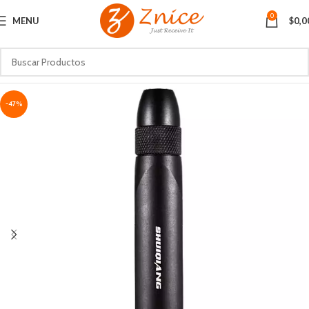
0
MENU
$
0,0
-47%