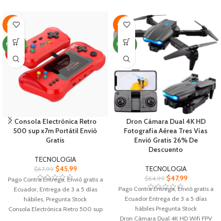
con tecnología de acupuntura
archivos y reproduce videos en
Reduce la fatiga muscular
streaming sin interrupciones
Promueve la circulación sanguínea
Disfruta de una conexión más
-32%
-26%
y mejora la calidad del sueño y
fuerte y estable, incluso en áreas
reduce el estrés
con señal débil en tu hogar
NUEVO
NUEVO
Espuma de memoria con superficie
Simplemente conecta la antena a
de terciopelo suave y transpirable
un puerto USB de tu computadora
muy cómodo
y sigue las instrucciones
Consola Electrónica Retro
Dron Cámara Dual 4K HD
500 sup x7m Portátil Envió
Fotografía Aérea Tres Vías
Gratis
Envió Gratis 26% De
Descuento
TECNOLOGIA
$
45,99
TECNOLOGIA
$
67,99
$
47,99
$
64,99
Pago Contra Entrega, Envió gratis a
Pago Contra Entrega, Envió gratis a
Ecuador, Entrega de 3 a 5 días
Ecuador Entrega de 3 a 5 días
hábiles, Pregunta Stock
hábiles Pregunta Stock
Consola Electrónica Retro 500 sup
Dron Cámara Dual 4K HD Wifi FPV
x7m Portátil incluyendo variedad