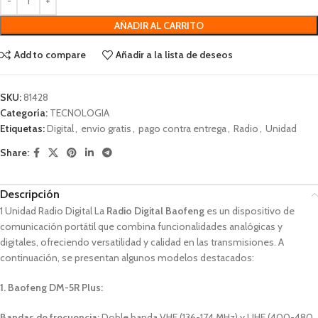
AÑADIR AL CARRITO
Add to compare
Añadir a la lista de deseos
SKU:
81428
Categoría:
TECNOLOGIA
Etiquetas:
Digital
,
envio gratis
,
pago contra entrega
,
Radio
,
Unidad
Share:
Descripción
1 Unidad Radio Digital
La
Radio Digital Baofeng
es un dispositivo de
comunicación portátil que combina funcionalidades analógicas y
digitales, ofreciendo versatilidad y calidad en las transmisiones.
A
continuación, se presentan algunos modelos destacados:​
1. Baofeng DM-5R Plus:
Bandas de frecuencia:
Doble banda VHF (136-174 MHz) y UHF (400-480