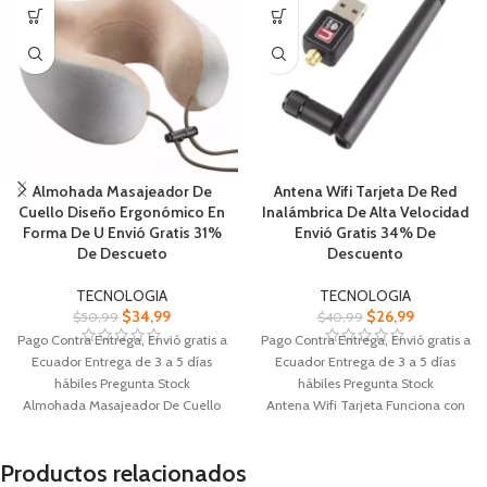
Almohada Masajeador De
Antena Wifi Tarjeta De Red
Cuello Diseño Ergonómico En
Inalámbrica De Alta Velocidad
Forma De U Envió Gratis 31%
Envió Gratis 34% De
De Descueto
Descuento
TECNOLOGIA
TECNOLOGIA
$
34,99
$
26,99
$
50,99
$
40,99
Pago Contra Entrega, Envió gratis a
Pago Contra Entrega, Envió gratis a
Ecuador Entrega de 3 a 5 días
Ecuador Entrega de 3 a 5 días
hábiles Pregunta Stock
hábiles Pregunta Stock
Almohada Masajeador De Cuello
Antena Wifi Tarjeta Funciona con
Ligera, inalámbrica y fácil de llevar,
Windows, macOS y Linux Llévala
ideal para viajes
contigo a todo lado
Productos relacionados
Libera la tensión y alivia el dolor
Navega por Internet, descarga