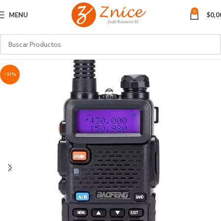
0
MENU
$
0,0
-31%