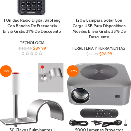
1 Unidad Radio Digital Baofeng
120w Lampara Solar Con
Con Bandas De Frecuencia
Carga USB Para Dispositivos
Envió Gratis 31% De Descuento
Móviles Envió Gratis 33% De
Descuento
TECNOLOGIA
$
89,99
FERRETERIA Y HERRAMIENTAS
$
130,99
$
26,99
$
39,99
-35%
-32%
50 Clavos Fulminantes 1
5000 Lumenes Proyector