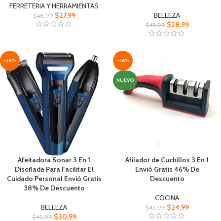
FERRETERIA Y HERRAMIENTAS
$
27,99
BELLEZA
$
48,99
$
28,99
$
45,99
-38%
-46%
NUEVO
Afeitadora Sonar 3 En 1
Afilador de Cuchillos 3 En 1
Diseñada Para Facilitar El
Envió Gratis 46% De
Cuidado Personal Envió Gratis
Descuento
38% De Descuento
COCINA
BELLEZA
$
24,99
$
45,99
$
30,99
$
49,99