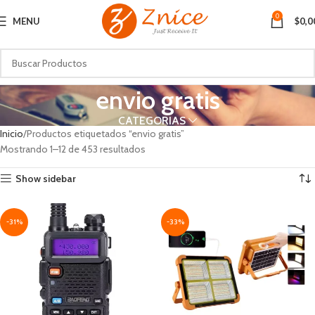
0
MENU
$
0,0
envio gratis
CATEGORIAS
Inicio
Productos etiquetados “envio gratis”
Mostrando 1–12 de 453 resultados
Show sidebar
-31%
-33%