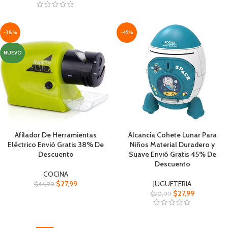
-38%
-45%
NUEVO
Afilador De Herramientas
Alcancia Cohete Lunar Para
Eléctrico Envió Gratis 38% De
Niños Material Duradero y
Descuento
Suave Envió Gratis 45% De
Descuento
COCINA
$
27,99
JUGUETERIA
$
44,99
$
27,99
$
50,99