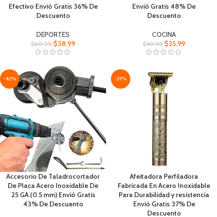
Efectivo Envió Gratis 36% De
Envió Gratis 48% De
Descuento
Descuento
DEPORTES
COCINA
$
38,99
$
25,99
$
60,99
$
49,99
-43%
-37%
Accesorio De Taladrocortador
Afeitadora Perfiladora
De Placa Acero Inoxidable De
Fabricada En Acero Inoxidable
25 GA (0.5 mm) Envió Gratis
Para Durabilidad y resistencia
43% De Descuento
Envió Gratis 37% De
Descuento