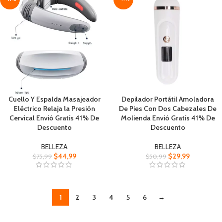
Cuello Y Espalda Masajeador
Depilador Portátil Amoladora
Eléctrico Relaja la Presión
De Pies Con Dos Cabezales De
Cervical Envió Gratis 41% De
Molienda Envió Gratis 41% De
Descuento
Descuento
BELLEZA
BELLEZA
$
44,99
$
29,99
$
75,99
$
50,99
1
2
3
4
5
6
→