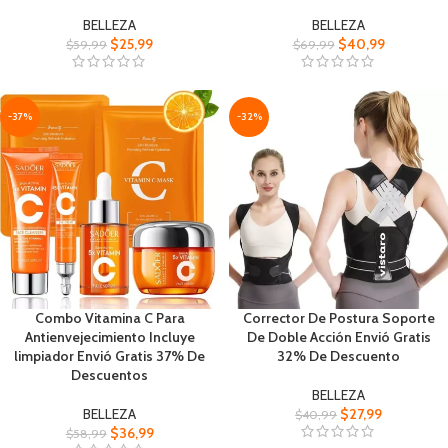
BELLEZA
BELLEZA
$
25,99
$
40,99
$
59,99
$
69,99
-37%
-32%
Combo Vitamina C Para
Corrector De Postura Soporte
Antienvejecimiento Incluye
De Doble Acción Envió Gratis
limpiador Envió Gratis 37% De
32% De Descuento
Descuentos
BELLEZA
BELLEZA
$
27,99
$
40,99
$
36,99
$
58,99