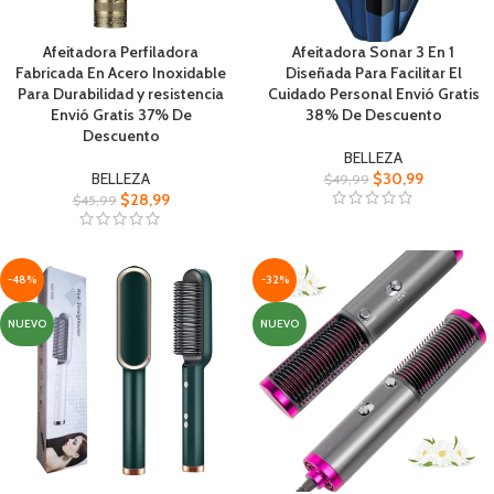
Afeitadora Perfiladora
Afeitadora Sonar 3 En 1
Fabricada En Acero Inoxidable
Diseñada Para Facilitar El
Para Durabilidad y resistencia
Cuidado Personal Envió Gratis
Envió Gratis 37% De
38% De Descuento
Descuento
BELLEZA
BELLEZA
$
30,99
$
49,99
$
28,99
$
45,99
-48%
-32%
NUEVO
NUEVO