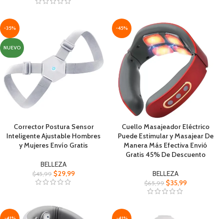
-35%
-45%
NUEVO
Corrector Postura Sensor
Cuello Masajeador Eléctrico
Inteligente Ajustable Hombres
Puede Estimular y Masajear De
y Mujeres Envío Gratis
Manera Más Efectiva Envió
Gratis 45% De Descuento
BELLEZA
$
29,99
BELLEZA
$
45,99
$
35,99
$
65,99
-41%
-41%