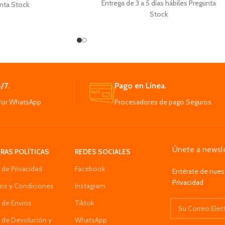
Entrega de 3 a 5 días hábiles Pregunta
nta Stock
Stock
 Pelo 5 en 1 viene con
Cojín Multifuncional Para Silla Masajeador
orios de cepillo
De Espalda para aliviar tensiones.
cambiables
Los 4 nodos de amasado profundo
 volumen y masajear el
masajean los músculos del cuello,
do sea muy fácil.
aliviando La tensión.
do por soplado con
Puede calmar los músculos del cuello para
einado adaptarse a
/7.
Pago en Línea.
relajarse después de un día de trabajo
es longitudes
Por WhatsApp
Procesadores de pago Seguros.
estresante.
a de iones negativos y
Ajuste la posición de los cuatro rodillos de
rámico para evitar el
masaje para enfocarse en el área que
spamiento
desea tratar.
 del secador de pelo
Las bolas giratorias 3D están
 ofrece 3 controles de
Únete a newsle
RAS POLÍTICAS
REDES SOCIALES
especialmente diseñadas para penetrar
eratura
profundamente y aliviar.
a de Privacidad
Facebook
lo es ligero y hace que
Entérate de nues
n cualquier lugar y fácil
Privacidad
os y Condiciones
Instagram
aniobrar
a de Envios
Tiktok
a de Devolución y
WhatsApp