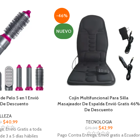
e gracias al soporte de
de calidad para asegurar uniones fuertes
e de 360 grados para
Base segura para apoyar la pistola de
r agarre
soldadura caliente así evitando accidentes
-46%
i todos los vehículos,
y daños
cletas, automóviles y
NUEVO
miones
de Pelo 5 en 1 Envió
Cojín Multifuncional Para Silla
 De Descuento
Masajeador De Espalda Envió Gratis 46%
De Descuento
LLEZA
$
40,99
TECNOLOGIA
9
$
42,99
$
79,99
a, Envió Gratis a toda
Pago Contra Entrega, Envió gratis a Ecuador
de 3 a 5 días hábiles