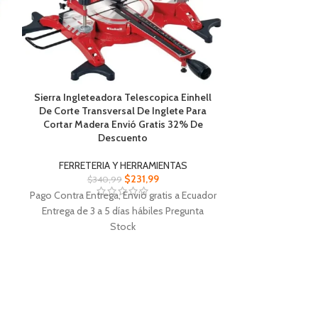
Sierra Ingleteadora Telescopica Einhell
Taladro Impac
De Corte Transversal De Inglete Para
Recargable o C
Cortar Madera Envió Gratis 32% De
Gratis 
Descuento
FERRETER
FERRETERIA Y HERRAMIENTAS
$
1
$
231,99
$
340,99
Pago Contra Entr
Pago Contra Entrega, Envió gratis a Ecuador
Entrega de 3 
Entrega de 3 a 5 días hábiles Pregunta
Stock
Taladro Impact
Sierra Ingleteadora Telescopica Einhell La
compacto y l
mesa giratoria de alta calidad dispone un
cu
ajuste
Una pistola de
Dual es una sierra Ingleteadora, de corte
herramienta eléct
transversal y de inglete para cortar madera,
a