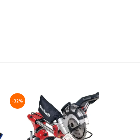
-32%
-31%