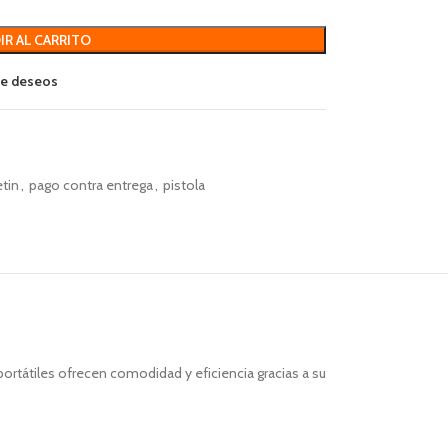
IR AL CARRITO
 de deseos
tin
,
pago contra entrega
,
pistola
portátiles ofrecen comodidad y eficiencia gracias a su