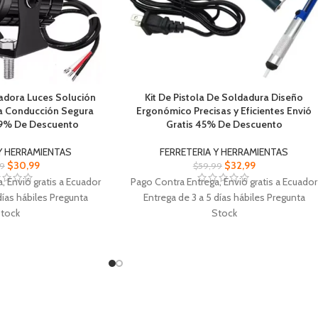
radora Luces Solución
Kit De Pistola De Soldadura Diseño
a Conducción Segura
Ergonómico Precisas y Eficientes Envió
39% De Descuento
Gratis 45% De Descuento
Y HERRAMIENTAS
FERRETERIA Y HERRAMIENTAS
$
30,99
$
32,99
9
$
59,99
, Envió gratis a Ecuador
Pago Contra Entrega, Envió gratis a Ecuador
días hábiles Pregunta
Entrega de 3 a 5 días hábiles Pregunta
tock
Stock
oradora Luces Diseño
Kit De Pistola De Soldadura Herramienta
erruptor para apagar
práctica para remover soldadura fundida
ilmente
Diseño ergonómico tipo pistola para un
echar la tecnología de
agarre cómodo control preciso durante la
ligente para una mayor
soldadura
da útil
Carrete de Soldadura Alambre de soldadur