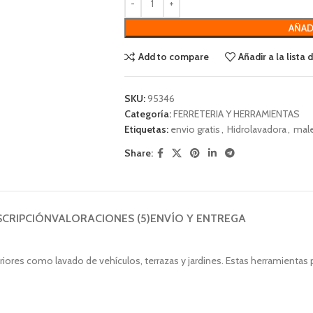
AÑAD
Add to compare
Añadir a la lista
SKU:
95346
Categoría:
FERRETERIA Y HERRAMIENTAS
Etiquetas:
envio gratis
,
Hidrolavadora
,
male
Share:
SCRIPCIÓN
VALORACIONES (5)
ENVÍO Y ENTREGA
riores como lavado de vehículos, terrazas y jardines. Estas herramientas 