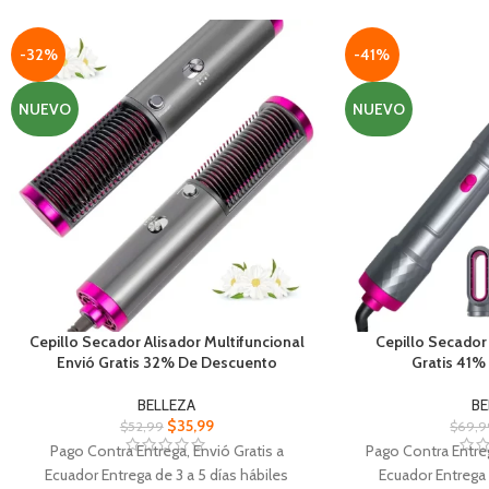
Protección garantizada Máscara de
Instalar fácilment
seguridad para evitar partículas y residuos
montaje ajustabl
en el rostro
mejo
-32%
-41%
Durabilidad y resistencia Herramientas
Compatible con cas
construidas con materiales de alta calidad
incluyendo motoci
NUEVO
NUEVO
para mayor
ca
Cepillo Secador Alisador Multifuncional
Cepillo Secador 
Envió Gratis 32% De Descuento
Gratis 41%
BELLEZA
BE
$
35,99
$
52,99
$
69,9
Pago Contra Entrega, Envió Gratis a
Pago Contra Entreg
Ecuador Entrega de 3 a 5 días hábiles
Ecuador Entrega 