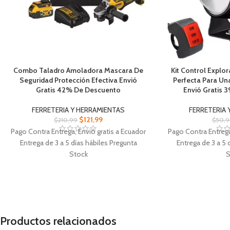
Combo Taladro Amoladora Mascara De
Kit Control Explo
Seguridad Protección Efectiva Envió
Perfecta Para Un
Gratis 42% De Descuento
Envió Gratis 
FERRETERIA Y HERRAMIENTAS
FERRETERIA 
$
121,99
$
210,99
$
50,9
Pago Contra Entrega, Envió gratis a Ecuador
Pago Contra Entrega
Entrega de 3 a 5 días hábiles Pregunta
Entrega de 3 a 5 
Stock
S
Combo Taladro Amoladora Mascara
Kit Control Expl
Diseño cómodo seguro para largas
especial con int
jornadas de trabajo
fác
Amoladora versátil y resistente es Perfecta
Es necesario Aprov
para cortes y desbastes con máxima
enfriamiento inte
Productos relacionados
eficiencia
vi