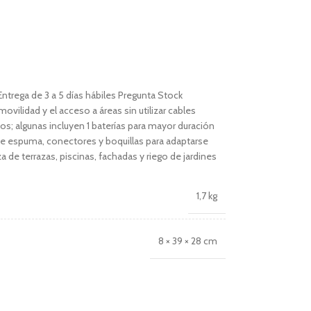
Entrega de 3 a 5 días hábiles Pregunta Stock
movilidad y el acceso a áreas sin utilizar cables
s; algunas incluyen 1 baterías para mayor duración
de espuma, conectores y boquillas para adaptarse
 de terrazas, piscinas, fachadas y riego de jardines
1,7 kg
8 × 39 × 28 cm