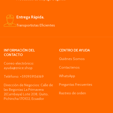
Giroscopio de seis ejes, el vuelo es
más estable y el control es más
conveniente.
Entrega Rápida.
Transportistas Eficientes
INFORMACIÓN DEL
CENTRO DE AYUDA
CONTACTO
Quiénes Somos
Correo electrónico:
Contactenos
ayuda@znice.shop
WhatsApp
Teléfono: +593959156169
Preguntas Frecuentes
Dirección de Negocios: Calle de
las Begonias La Primavera
Rastreo de orden
2(Cumbaya) Lote 208, Quito,
Pichincha 170102, Ecuador