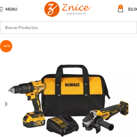
0
MENU
$
0,0
-42%