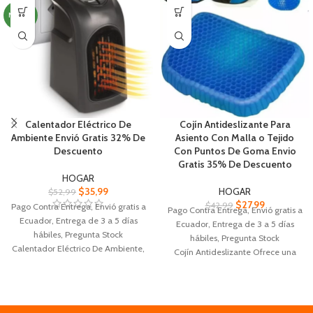
Su diseño es atractivo, moderno
Tecnología LED, que ofrece mayor
NUEVO
encaja muy bien con la decoración
eficiencia energética, menor
del hogar o la oficina
consumo y una vida útil
Calentador Eléctrico De
Cojín Antideslizante Para
Ambiente Envió Gratis 32% De
Asiento Con Malla o Tejido
Descuento
Con Puntos De Goma Envio
Gratis 35% De Descuento
HOGAR
$
35,99
HOGAR
$
52,99
$
27,99
$
42,99
Pago Contra Entrega, Envió gratis a
Pago Contra Entrega, Envió gratis a
Ecuador, Entrega de 3 a 5 días
Ecuador, Entrega de 3 a 5
días
hábiles, Pregunta Stock
hábiles, Pregunta Stock
Calentador Eléctrico De Ambiente,
Cojín Antideslizante Ofrece una
400 watts.
excelente adherencia y es muy
Termostato ajustable 15ºC - 32ºC
duradero para el uso diario
(60ºF - 90ºF).
Suelen tener un diseño simple pero
Pantalla LED digital con
efectivo, con una cara inferior tiene