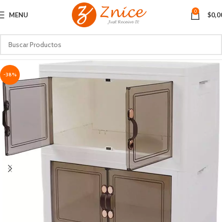
0
MENU
$
0,0
-38%