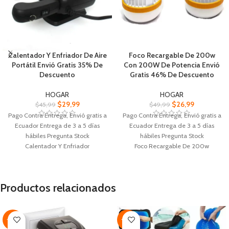
Calentador Y Enfriador De Aire
Foco Recargable De 200w
Portátil Envió Gratis 35% De
Con 200W De Potencia Envió
Descuento
Gratis 46% De Descuento
HOGAR
HOGAR
$
29,99
$
26,99
$
45,99
$
49,99
Pago Contra Entrega, Envió gratis a
Pago Contra Entrega, Envió gratis a
Ecuador Entrega de 3 a 5 días
Ecuador Entrega de 3 a 5 días
hábiles Pregunta Stock
hábiles Pregunta Stock
Calentador Y Enfriador
Foco Recargable De 200w
Proporciona una temperatura
Resistente a golpes o caídas ligeras
agradable tanto en invierno
aumenta su durabilidad
Este dispositivo puede calentar el
Proporciona una iluminación
Productos relacionados
aire de la habitación,
intensa, ideal para exteriores,
proporcionando ambiente cálido
trabajos en áreas sin acceso
Su tamaño compacto lo hace fácil
Permiten hasta 6-8 horas de uso
de mover de una habitación o
continuo dependiendo de la
-32%
-35%
puedes llevarlo en viajes
intensidad de luz y el tipo