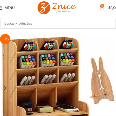
0
MENU
$
0,0
-43%