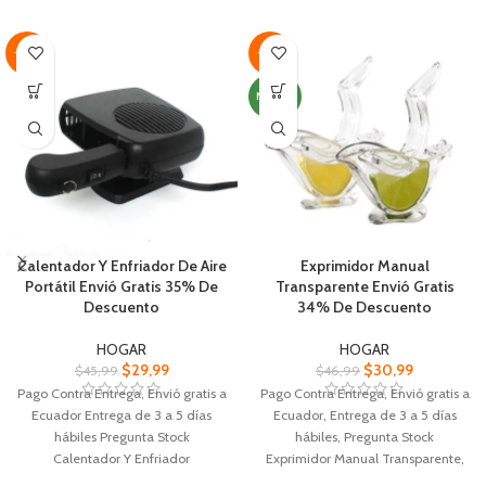
distribuir el peso de uniforme.
temporizador programable de 12
Diseñado para adaptarse a la
horas.
forma del cuerpo y proporcionar
-35%
-34%
una sensación de flotabilidad.
NUEVO
Calentador Y Enfriador De Aire
Exprimidor Manual
Portátil Envió Gratis 35% De
Transparente Envió Gratis
Descuento
34% De Descuento
HOGAR
HOGAR
$
29,99
$
30,99
$
45,99
$
46,99
Pago Contra Entrega, Envió gratis a
Pago Contra Entrega, Envió gratis a
Ecuador Entrega de 3 a 5 días
Ecuador, Entrega de 3 a 5 días
hábiles Pregunta Stock
hábiles, Pregunta Stock
Calentador Y Enfriador
Exprimidor Manual Transparente,
Proporciona una temperatura
Material: Acrílico.