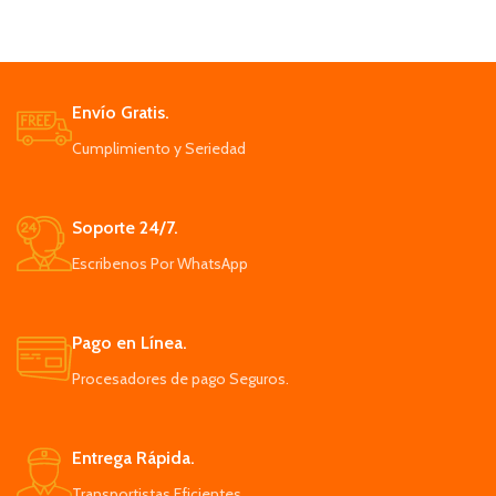
agradable tanto en invierno
Fácil de limpiar: no hay necesidad
Este dispositivo puede calentar el
de utilizar la compleja herramienta
aire de la habitación,
de limpieza.
proporcionando ambiente cálido
elegante diseño ergonómico tipo
Su tamaño compacto lo hace fácil
pájaro. Primero, pon una rodaja de
Envío Gratis.
de mover de una habitación o
limón.
Cumplimiento y Seriedad
puedes llevarlo en viajes
Su diseño es atractivo, moderno
encaja muy bien con la decoración
del hogar o la oficina
Soporte 24/7.
Escribenos Por WhatsApp
Pago en Línea.
Procesadores de pago Seguros.
Entrega Rápida.
Transportistas Eficientes