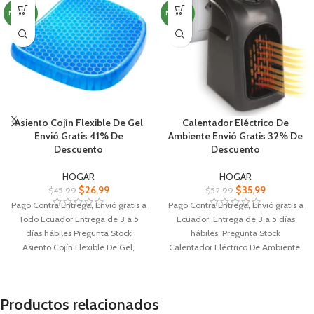
NUEVO
NUEVO
Asiento Cojín Flexible De Gel
Calentador Eléctrico De
Envió Gratis 41% De
Ambiente Envió Gratis 32% De
Descuento
Descuento
HOGAR
HOGAR
$
26,99
$
35,99
$
45,99
$
52,99
Pago Contra Entrega, Envió gratis a
Pago Contra Entrega, Envió gratis a
Todo Ecuador Entrega de 3 a 5
Ecuador, Entrega de 3 a 5 días
días hábiles Pregunta Stock
hábiles, Pregunta Stock
Asiento Cojín Flexible De Gel,
Calentador Eléctrico De Ambiente,
material gel flexible y duradero, se
400 watts.
adapta a la forma del cuerpo.
Termostato ajustable 15ºC - 32ºC
La superficie del cojín presenta
(60ºF - 90ºF).
Productos relacionados
patrón de panal de abeja ayuda a
Pantalla LED digital con