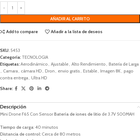
AÑADIR AL CARRITO
Add to compare
Añadir a la lista de deseos
SKU:
5453
Categoría:
TECNOLOGIA
Etiquetas:
Aerodinámico
,
Ajustable
,
Alto Rendimiento
,
Batería de Larga
,
Camara
,
cámara HD
,
Dron
,
envio gratis
,
Estable
,
Imagen 8K
,
pago
contra entrega
,
Ultra HD
Share:
Descripción
Mini Drone F65 Con Sensor
Batería de iones de litio
de 3.7V 500MAH
Tiempo de carga
: 40 minutos
Distancia de control:
Cerca de 80 metros