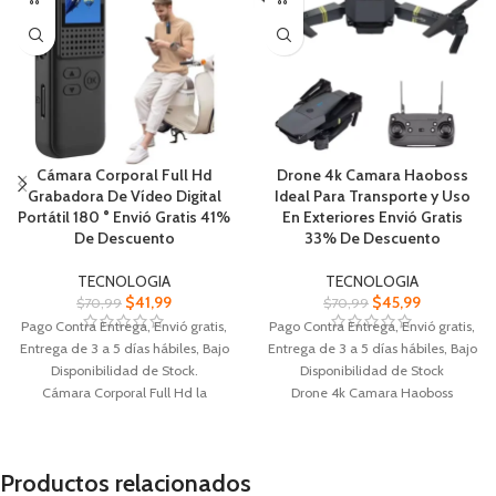
Cámara Corporal Full Hd
Drone 4k Camara Haoboss
Grabadora De Vídeo Digital
Ideal Para Transporte y Uso
Portátil 180 ° Envió Gratis 41%
En Exteriores Envió Gratis
De Descuento
33% De Descuento
TECNOLOGIA
TECNOLOGIA
$
41,99
$
45,99
$
70,99
$
70,99
Pago Contra Entrega, Envió gratis,
Pago Contra Entrega, Envió gratis,
Entrega de 3 a 5 días hábiles, Bajo
Entrega de 3 a 5 días hábiles, Bajo
Disponibilidad de Stock.
Disponibilidad de Stock
Cámara Corporal Full Hd la
Drone 4k Camara Haoboss
resolución Full HD 1080P función
Perfecto para viajeros en interiores,
de cambio de pantalla inversa
pasillos estrechos cruzados
Aumente la calidad de las
Es lo suficientemente pequeño
Productos relacionados
grabaciones con poca luz con el
como para adaptarse a su palma