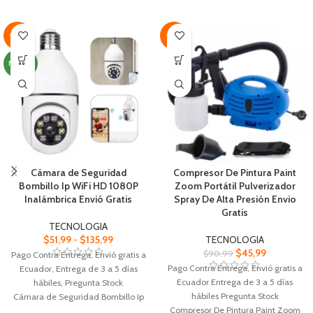
flash de la cámara corporal
con tecnología única y marco
pantalla
Con su cámara 1080P, obtendrá
Capture imágenes nítidas con la
imágenes de alta resolución y alta
-52%
-49%
avanzada tecnología antivibración
calidad grabar todo el viaje
de nuestra cámara corporal
Incluye 1 batería que proporcionará
NUEVO
Disfrute de un funcionamiento sin
suficiente energía para que el dron
esfuerzo con la nueva interfaz
funcione de fácil carga
interactiva fácil de usar
Cámara de Seguridad
Compresor De Pintura Paint
Bombillo Ip WiFi HD 1080P
Zoom Portátil Pulverizador
Inalámbrica Envió Gratis
Spray De Alta Presión Envio
Gratis
TECNOLOGIA
$
51,99
-
$
135,99
TECNOLOGIA
$
45,99
$
90,99
Pago Contra Entrega, Envió gratis a
Pago Contra Entrega, Envió gratis a
Ecuador, Entrega de 3 a 5 días
Ecuador Entrega de 3 a 5 días
hábiles, Pregunta Stock
hábiles Pregunta Stock
Cámara de Seguridad Bombillo Ip
Compresor De Pintura Paint Zoom
WiFi HD 1080P Incluye visión