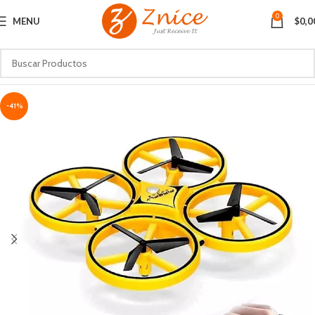
0
MENU
$
0,0
-41%