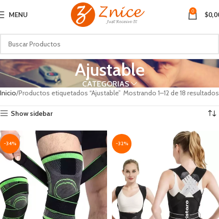
0
MENU
$
0,0
Ajustable
CATEGORIAS
Inicio
Productos etiquetados “Ajustable”
Mostrando 1–12 de 18 resultados
Show sidebar
-34%
-32%