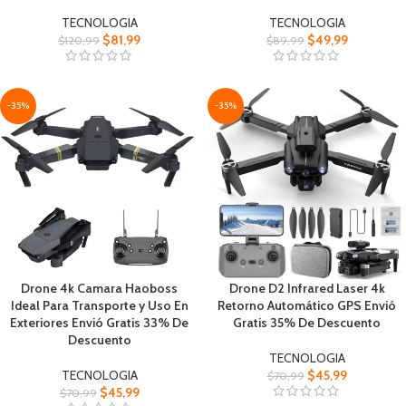
TECNOLOGIA
TECNOLOGIA
$
81,99
$
49,99
$
120,99
$
89,99
-35%
-35%
Drone 4k Camara Haoboss
Drone D2 Infrared Laser 4k
Ideal Para Transporte y Uso En
Retorno Automático GPS Envió
Exteriores Envió Gratis 33% De
Gratis 35% De Descuento
Descuento
TECNOLOGIA
TECNOLOGIA
$
45,99
$
70,99
$
45,99
$
70,99