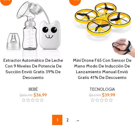
Extractor Automático De Leche
Mini Drone F65 Con Sensor De
Con 9 Niveles De Potencia De
Mano Modo De Inducción De
Succión Envió Gratis 39% De
Lanzamiento Manual Envió
Descuento
Gratis 41% De Descuento
BEBÉ
TECNOLOGIA
$
36,99
$
39,99
$
60,99
$
67,99
1
2
→