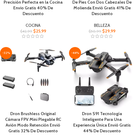
Precisión Perfecta en la Cocina
De Pies Con Dos Cabezales De
Envio Gratis 40% De
Molienda Envió Gratis 41% De
Descuento
Descuento
COCINA
BELLEZA
$
25,99
$
29,99
$
42,99
$
50,99
-32%
-44%
Dron Brushless Original
Dron S91 Tecnología
Cámara FPV Mini Plegable RC
Inteligente Para Una
Avión Modo Retención Envió
Experiencia Única Envió Gratis
Gratis 32% De Descuento
44% De Descuento