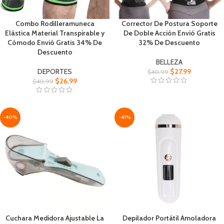
Combo Rodilleramuneca
Corrector De Postura Soporte
Elástica Material Transpirable y
De Doble Acción Envió Gratis
Cómodo Envió Gratis 34% De
32% De Descuento
Descuento
BELLEZA
DEPORTES
$
27,99
$
40,99
$
26,99
$
40,99
-40%
-41%
Cuchara Medidora Ajustable La
Depilador Portátil Amoladora