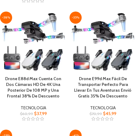
-38%
-35%
Drone E88d Max Cuenta Con
Drone E99d Max Fácil De
Dos Cámaras HD De 4K Una
Transportar Perfecto Para
Posterior De 108 MP y Una
Llevar En Tus Aventuras Envió
Frontal 38% De Descuento
Gratis 35% De Descuento
TECNOLOGIA
TECNOLOGIA
$
37,99
$
45,99
$
60,99
$
70,99
-39%
-41%