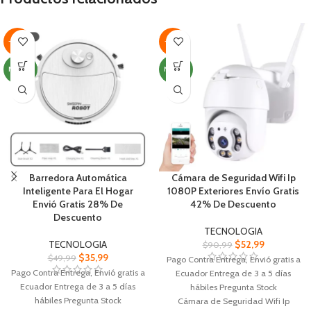
y enriquecer tu experiencia sonora
doble lente, visualización de gran
Audífono amplificador
angular + Visualización
Amplifica las voces y los sonidos
Diseño de doble fuente de luz, luz
-28%
-42%
del entorno de forma clara y
infrarroja incorporada + luz blanca
natura Discreto y cómodo llevar
puede configurar visión
NUEVO
NUEVO
Control de volumen ajustable para
Intercomunicador de Voz
personalizar tu nivel de audición
bidireccional, grabación y
Fácil de usar, con un simple
reproducción sincrónica
bidireccional
Barredora Automática
Cámara de Seguridad Wifi Ip
Inteligente Para El Hogar
1080P Exteriores Envío Gratis
Envió Gratis 28% De
42% De Descuento
Descuento
TECNOLOGIA
TECNOLOGIA
$
52,99
$
90,99
$
35,99
$
49,99
Pago Contra Entrega, Envió gratis a
Pago Contra Entrega, Envió gratis a
Ecuador Entrega de 3 a 5 días
Ecuador Entrega de 3 a 5 días
hábiles Pregunta Stock
hábiles Pregunta Stock
Cámara de Seguridad Wifi Ip