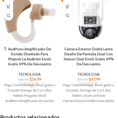
Audífono Amplificador De
Cámara Exterior Doble Lente
Sonido Diseñado Para
Diseño De Pantalla Dual Con
Mejorar La Audición Envió
Sensor Dual Envió Gratis 49%
Gratis 49% De Descuento
De Descuento
TECNOLOGIA
TECNOLOGIA
$
24,99
$
47,99
$
48,99
$
93,99
Pago Contra Entrega, Envió gratis a
Pago Contra Entrega, Envió gratis a
Ecuador Entrega de 3 a 5 días
Ecuador, Entrega de 3 a 5 días
hábiles Pregunta Stock
hábiles, Stock Limitado
Audífono Amplificador De Sonido
Cámara Exterior Doble Lente Alerta
Ideal para conversaciones, ver
inteligente de detección
televisión o disfrutar
humanoide movimiento activado
Productos relacionados
Diseñado para mejorar la audición
Pantalla dual de doble sensor de