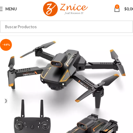
0
MENU
$
0,0
-44%