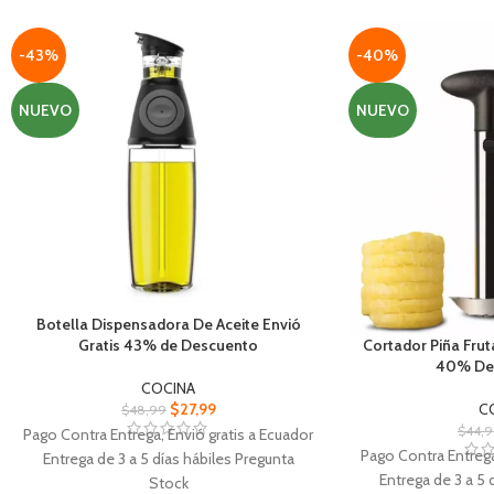
de 3 etapas
bandeja colectora 
Una ranura de cerámica gruesa para pulir; Y
una ranura de cerámica fina para terminar y
-43%
-40%
pulir
Simplemente coloque la hoja la ranura de
NUEVO
NUEVO
afilado y tire hacia atrás en un movimiento
horizontal
Diseñado con un cómodo mango
ergonómico y base de goma
antideslizante.
Botella Dispensadora De Aceite Envió
Gratis 43% de Descuento
Cortador Piña Frut
40% De
COCINA
$
27,99
C
$
48,99
$
44,
Pago Contra Entrega, Envió gratis a Ecuador
Pago Contra Entrega
Entrega de 3 a 5 días hábiles Pregunta
Entrega de 3 a 5 
Stock