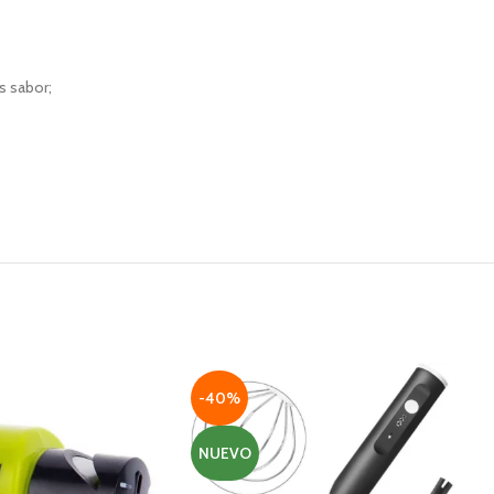
s sabor;
-40%
NUEVO