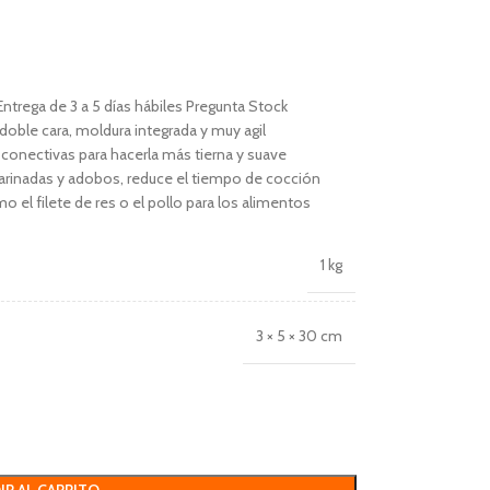
Entrega de 3 a 5 días hábiles Pregunta Stock
oble cara, moldura integrada y muy agil
conectivas para hacerla más tierna y suave
 marinadas y adobos, reduce el tiempo de cocción
o el filete de res o el pollo para los alimentos
1 kg
3 × 5 × 30 cm
IR AL CARRITO