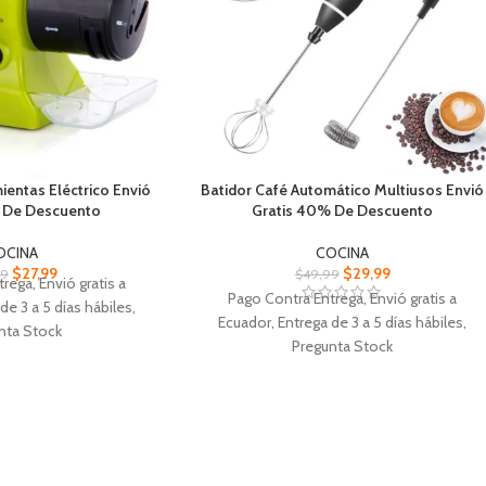
ientas Eléctrico Envió
Batidor Café Automático Multiusos Envió
 De Descuento
Gratis 40% De Descuento
OCINA
COCINA
$
27,99
$
29,99
99
$
49,99
rega, Envió gratis a
Pago Contra Entrega, Envió gratis a
de 3 a 5 días hábiles,
Ecuador, Entrega de 3 a 5 días hábiles,
nta Stock
Pregunta Stock
ientas Eléctrico, Afila
Batidor Café Automático Multiusos, Fácil d
con guía para sostener el
instalar y usar, velocidad media a 8.000
chillo.
rpm
cil de guardar, Seguro
Recargable por USB: batidor ecléctico
lector de viruta.
puede contener una carga fuerte varias
ías AA ( no incluidas),