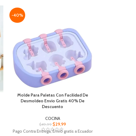
-40%
-34%
NUEVO
Molde Para Paletas Con Facilidad De
Molinillo De Ca
Desmoldeo Envio Gratis 40% De
34% 
Descuento
COCINA
$
$
29,99
$
49,99
Pago Contra 
Pago Contra Entrega, Envió gratis a Ecuador
Ecuador, Entre