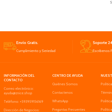
S
Vidrio y acero, Medidas: 28x6cm, Volumen:
Fabricado con ace
500ml, Botella Dispensadora De Aceite.
calidad para gar
Resistente y duradero, sin BPA y
resi
respetuoso con el medio ambiente.
Tamaño: Diseño c
Hecho de vidrio sin plomo y acero
que se adapta 
inoxidable de alta calidad.
m
Las piezas desmo
Envío Gratis.
Soporte 24
limpieza rápida y s
Cumplimiento y Seriedad
Escribenos 
Cortador Piña 
sumamente se
INFORMACIÓN DEL
CENTRO DE AYUDA
NUEST
CONTACTO
Quiénes Somos
Polític
Correo electrónico:
Contactenos
Términ
ayuda@znice.shop
WhatsApp
Politic
Teléfono: +593959156169
Preguntas Frecuentes
Polític
Dirección de Negocios: