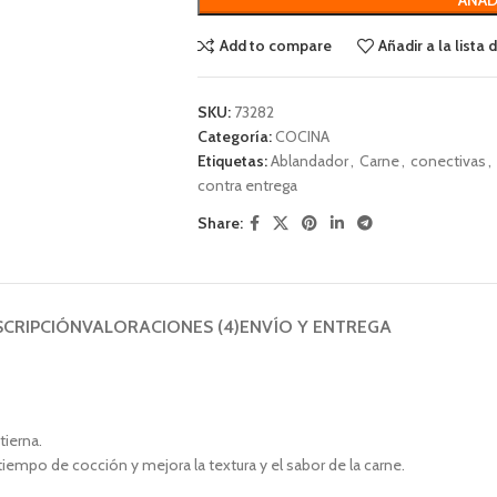
Add to compare
Añadir a la lista
SKU:
73282
Categoría:
COCINA
Etiquetas:
Ablandador
,
Carne
,
conectivas
,
contra entrega
Share:
SCRIPCIÓN
VALORACIONES (4)
ENVÍO Y ENTREGA
tierna.
tiempo de cocción y mejora la textura y el sabor de la carne.