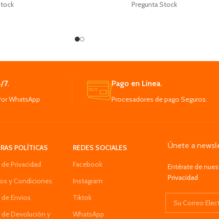
tock
Pregunta Stock
ro inoxidable de alta
Escurridor De Vajilla 2 Pisos, Se arma
antizar durabilidad y
fácilmente y gracias a su práctico y liviano
stencia.
El locero cuenta con una bandeja en la
ompacto y ergonómico
parte inferior la cual recoge el exceso de
cómodamente a tus
líquido
anos.
Diseño se almacena con facilidad para
ntables permiten una
transportarlo o guardarlo en espacios
/7.
Pago en Línea.
encilla después de cada
reducidos.
Por WhatsApp
Procesadores de pago Seguros.
uso.
Ideal para personas que se independizan,
Fruta Cuchillo, Es
perfecto para un apartamento con cocina
ncillo y seguro.
reducida.
Únete a newsle
RAS POLÍTICAS
REDES SOCIALES
a de Privacidad
Facebook
Entérate de nues
Privacidad
os y Condiciones
Instagram
a de Envios
Tiktok
a de Devolución y
WhatsApp