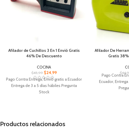
Afilador de Cuchillos 3 En 1 Envió Gratis
Afilador De Herram
46% De Descuento
Gratis 38%
COCINA
C
$
24,99
$
45,99
$
44,
Pago Contra Ent
Pago Contra Entrega, Envió gratis a Ecuador
Ecuador, Entrega 
Entrega de 3 a 5 días hábiles Pregunta
Pregu
Stock
Afilador De Herram
Afilador de Cuchillos 3 En 1 ,Profesional
cuchillos o tijeras, 
Ergonómico Hecho de acero de
cu
tungsteno.
Diseño compacto fá
Ranura de cerámica con plástico ABS de
de usar, Reco
Productos relacionados
alta calidad sistema de afilado de cuchillos
Funciona con bater