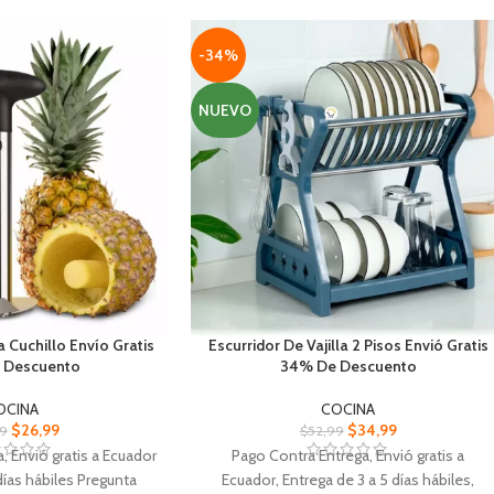
veces al día.
para virutas de metal.
Motor mejorado de alta velocidad con
suficiente potencia espumar leche en 20
-34%
segundos.
NUEVO
a Cuchillo Envío Gratis
Escurridor De Vajilla 2 Pisos Envió Gratis
 Descuento
34% De Descuento
OCINA
COCINA
$
26,99
$
34,99
99
$
52,99
, Envió gratis a Ecuador
Pago Contra Entrega, Envió gratis a
días hábiles Pregunta
Ecuador, Entrega de 3 a 5 días hábiles,