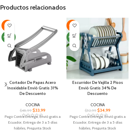
Ranura de cerámica con plástico
Seguro de usar, Recolector de
Productos relacionados
ABS de alta calidad sistema de
viruta.
afilado de cuchillos de 3 etapas
Funciona con baterías AA ( no
Una ranura de cerámica gruesa
incluidas), bandeja colectora para
para pulir; Y una ranura de
-31%
-34%
virutas de metal.
cerámica fina para terminar y pulir
Simplemente coloque la hoja la
NUEVO
NUEVO
ranura de afilado y tire hacia atrás
en un movimiento horizontal
Diseñado con un cómodo mango
ergonómico y base de goma
antideslizante.
Cortador De Papas Acero
Escurridor De Vajilla 2 Pisos
Inoxidable Envió Gratis 31%
Envió Gratis 34% De
De Descuento
Descuento
COCINA
COCINA
$
33,99
$
34,99
$
48,99
$
52,99
Pago Contra Entrega, Envió gratis a
Pago Contra Entrega, Envió gratis a
Ecuador, Entrega de 3 a 5 días
Ecuador, Entrega de 3 a 5 días
hábiles, Pregunta Stock
hábiles, Pregunta Stock