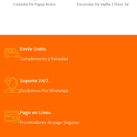
Cortador De Papas Acero
Escurridor De Vajilla 2 Pisos, Se
Inoxidable, Cavidad de corte 7.5 x
arma fácilmente y gracias a su
6 x 6 cm.
práctico y liviano
Se puede utilizar para cortar
El locero cuenta con una bandeja
patatas verduras frutas etc.
en la parte inferior la cual recoge el
Acero inoxidable de grado
exceso de líquido
alimenticio, Pica fácilmente
Diseño se almacena con facilidad
múltiples alimentos.
para transportarlo o guardarlo en
Envío Gratis.
espacios reducidos.
Cumplimiento y Seriedad
Ideal para personas que se
independizan, perfecto para un
apartamento con cocina reducida.
Soporte 24/7.
Escribenos Por WhatsApp
Pago en Línea.
Procesadores de pago Seguros.