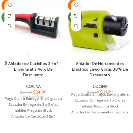
-46%
-38%
NUEVO
NUEVO
Afilador de Cuchillos 3 En 1
Afilador De Herramientas
Envió Gratis 46% De
Eléctrico Envió Gratis 38% De
Descuento
Descuento
COCINA
COCINA
$
24,99
$
27,99
$
45,99
$
44,99
Pago Contra Entrega, Envió gratis a
Pago Contra Entrega, Envió gratis a
Ecuador, Entrega de 3 a 5 días
Ecuador Entrega de 3 a 5 días
hábiles, Pregunta Stock
hábiles Pregunta Stock
Afilador De Herramientas Eléctrico,
Afilador de Cuchillos 3 En 1
Afila cuchillos o tijeras, con guía
,Profesional Ergonómico Hecho de
para sostener el cuchillo.
acero de tungsteno.
Diseño compacto fácil de guardar,