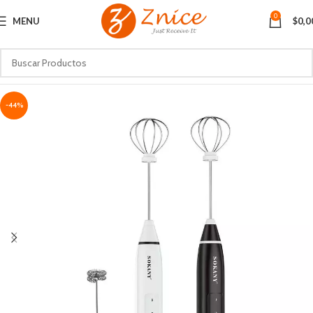
0
MENU
$
0,0
-44%