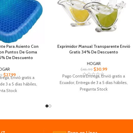
ante Para Asiento Con
Exprimidor Manual Transparente Envió
Con Puntos De Goma
Gratis 34% De Descuento
35% De Descuento
HOGAR
OGAR
$
30,99
$
46,99
$
27,99
99
Pago Contra Entrega, Envió gratis a
rega, Envió gratis a
Ecuador, Entrega de 3 a 5 días hábiles,
 de 3 a 5
días
hábiles,
Pregunta Stock
nta Stock
Exprimidor Manual Transparente, Material:
te Ofrece una excelente
Acrílico.
y duradero para el uso
Fácil de limpiar: no hay necesidad de utiliza
iario
la compleja herramienta de limpieza.
 diseño simple pero
elegante diseño ergonómico tipo pájaro.
cara inferior tiene una
Primero, pon una rodaja de limón.
ra rugosa
/7.
Pago en Línea.