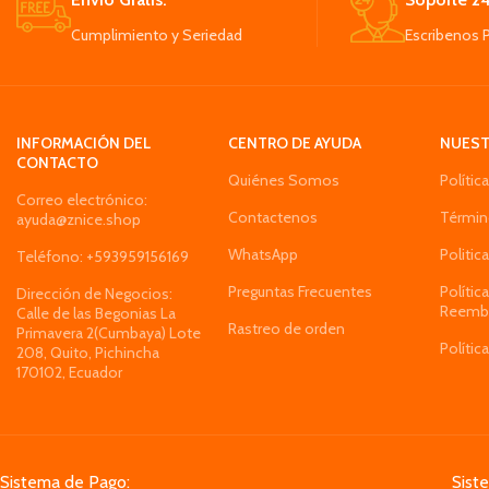
mover de una habitación o puedes llevarlo
El tamaño y la form
en viajes
Cumplimiento y Seriedad
Escribenos 
uso específico: 
Su diseño es atractivo, moderno encaja
alf
muy bien con la decoración del hogar o la
Son adecuados pa
oficina
aplicaciones, d
oficina
INFORMACIÓN DEL
CENTRO DE AYUDA
NUEST
CONTACTO
Quiénes Somos
Polític
Correo electrónico:
Contactenos
Términ
ayuda@znice.shop
WhatsApp
Politic
Teléfono: +593959156169
Preguntas Frecuentes
Polític
Dirección de Negocios:
Reemb
Calle de las Begonias La
Rastreo de orden
Primavera 2(Cumbaya) Lote
Polític
208, Quito, Pichincha
170102, Ecuador
Sistema de Pago:
Sist