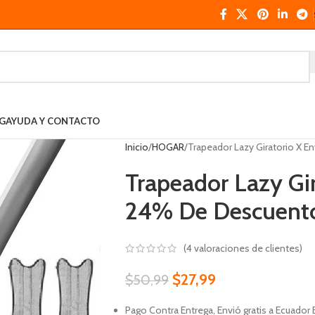
G
AYUDA Y CONTACTO
Inicio
HOGAR
Trapeador Lazy Giratorio X E
Trapeador Lazy Gir
24% De Descuent
(
4
valoraciones de clientes)
$
27,99
$
50,99
Pago Contra Entrega, Envió gratis a Ecuador 