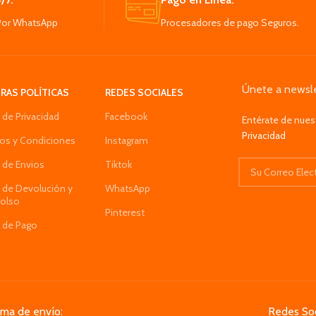
a pueden variar según el
Por WhatsApp
Procesadores de pago Seguros.
cojines para sillas,
ombras.
ra una amplia gama de
esde el hogar hasta
s, vehículos
Únete a newsle
RAS POLÍTICAS
REDES SOCIALES
a de Privacidad
Facebook
Entérate de nues
Privacidad
os y Condiciones
Instagram
a de Envios
Tiktok
a de Devolución y
WhatsApp
olso
Pinterest
a de Pago
ema de envío:
Redes Soc