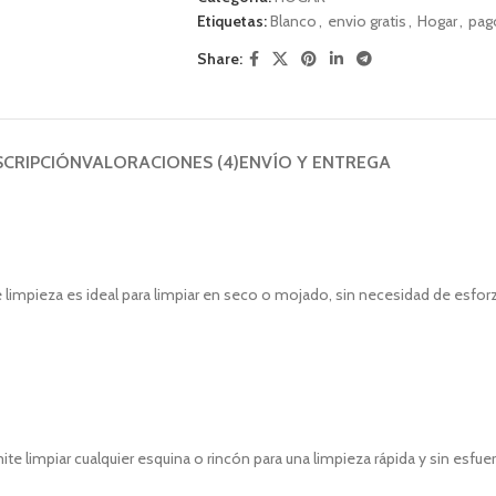
Etiquetas:
Blanco
,
envio gratis
,
Hogar
,
pag
Share:
SCRIPCIÓN
VALORACIONES (4)
ENVÍO Y ENTREGA
e limpieza es ideal para limpiar en seco o mojado, sin necesidad de esfor
e limpiar cualquier esquina o rincón para una limpieza rápida y sin esfue