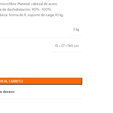
 microfibra, Material: cabezal de acero.
asa de deshidratación: 90% -100%.
eza: forma de X, soporte de carga: 10 kg.
2 kg
15 × 37 × 140 cm
IR AL CARRITO
 de deseos