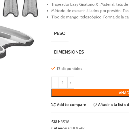
Trapeador Lazy Giratorio X , Material: tela de
Método de escurrir: 4 lados por presión, T
Tipo de mango: telescópico, Forma de la cab
PESO
DIMENSIONES
12 disponibles
AÑAD
Add to compare
Añadir a la lista
SKU:
3538
Categoría:
HOGAR