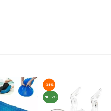
-34%
NUEVO