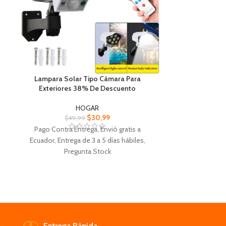
Lampara Solar Tipo Cámara Para
Mini Limpiador 
Exteriores 38% De Descuento
D
HOGAR
$
30,99
$
49,99
$
4
Pago Contra Entrega, Envió gratis a
Pago Contra Entr
Ecuador, Entrega de 3 a 5
días
hábiles,
Entrega de 3 
Pregunta Stock
Lampara Solar Tipo Cámara Para
Mini Limpiador M
Exteriores simulada de seguridad y luz
de agua, a
r
solar 2 en 1
Portátil, Longi
Mantenga la propiedad de su casa segura y
aproximadamen
alejada de los intrusos.
Con 77 LED brillantes, movimiento
Diseño circular
Entrega Rápida.