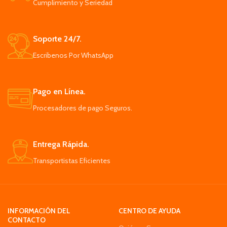
Cumplimiento y Seriedad
masaje es diferente de un cabezal
puedes llevarlo en viajes
de ducha normal
Su diseño es atractivo, moderno
El cabezal de ducha de alta
encaja muy bien con la decoración
presión te proporcionará agua
del hogar o la oficina
Soporte 24/7.
adecuada tiempo de ducha
Escribenos Por WhatsApp
Pago en Línea.
Procesadores de pago Seguros.
Entrega Rápida.
Transportistas Eficientes
INFORMACIÓN DEL
CENTRO DE AYUDA
CONTACTO