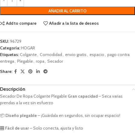
AÑADIR AL CARRITO
Add to compare
Añadir a la lista de deseos
SKU:
96729
Categoría:
HOGAR
Etiquetas:
Colgante
,
Comodidad
,
envio gratis
,
espacio
,
pago contra
entrega
,
Plegable
,
ropa
,
Secador
Share:
Descripción
Secador De Ropa Colgante Plegable
Gran capacidad
– Seca varias
prendas a la vez sin esfuerzo
📦
Diseño plegable
– ¡Guárdala en segundos, sin ocupar espacio!
🎛️
Fácil de usar
– Solo conecta, ajusta y listo