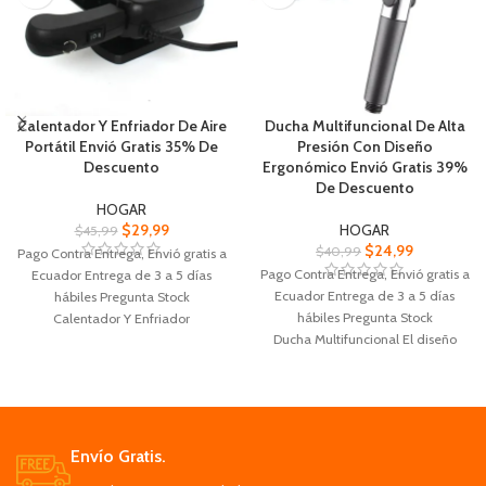
muebles buena Batería
Calentador Y Enfriador De Aire
Ducha Multifuncional De Alta
Portátil Envió Gratis 35% De
Presión Con Diseño
Descuento
Ergonómico Envió Gratis 39%
De Descuento
HOGAR
$
29,99
HOGAR
$
45,99
$
24,99
$
40,99
Pago Contra Entrega, Envió gratis a
Pago Contra Entrega, Envió gratis a
Ecuador Entrega de 3 a 5 días
Ecuador Entrega de 3 a 5 días
hábiles Pregunta Stock
hábiles Pregunta Stock
Calentador Y Enfriador
Ducha Multifuncional El diseño
Proporciona una temperatura
moderno y simple te ofrece una
agradable tanto en invierno
experiencia de ducha
Este dispositivo puede calentar el
Este cabezal de ducha avanzado
aire de la habitación,
con mano con materiales ABS
proporcionando ambiente cálido
duraderos cromados
Su tamaño compacto lo hace fácil
Envío Gratis.
El cabezal de ducha de mano de
de mover de una habitación o