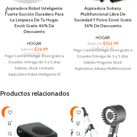
Aspiradora Robot Inteligente
Aspiradora Sokany
Fuerte Succión Duradero Para
Multifuncional Libre De
La Limpieza De Tu Hogar
Suciedad Y Polvo Envió Gratis
Envió Gratis 46% De
36% De Descuento
Descuento
HOGAR
HOGAR
$
102,99
$
160,99
$
26,99
$
49,99
Pago Contra Entrega, Envió gratis a
Pago Contra Entrega, Envió gratis a
Ecuador Entrega de 3 a 5 días
Ecuador, Entrega de 3 a 5 días
hábiles Pregunta Stock
hábiles, Stock Limitado
Aspiradora Sokany Multifuncional
Aspiradora Robot Inteligente El
intercambiables que permiten
diseño de la rueda universal
limpiar diferentes
inferior gira automáticamente
Tecnología que separa el polvo y
Productos relacionados
Cuenta con un Interruptor de
las partículas finas, evitando que
botón, cable de carga USB, reduce
se liberen al ambiente
el ruido, evita obstáculos
Depósitos que varían entre 1.5L y
Limpieza con cepillo bilateral,
3.5L, permitiendo sesiones de
-35%
-39%
operación de bajo ruido fuerte
limpieza prolongadas
succión, limpieza a fondo
Modelos cuentan con cables
Cuerpo ligero, fácil de transportar a
retráctiles de hasta 6.5 metros,
través de la parte inferior de los
facilitando el almacenamiento