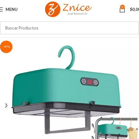
0
MENU
$
0,0
-41%