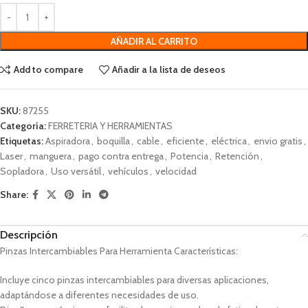
AÑADIR AL CARRITO
Add to compare
Añadir a la lista de deseos
SKU:
87255
Categoría:
FERRETERIA Y HERRAMIENTAS
Etiquetas:
Aspiradora
,
boquilla
,
cable
,
eficiente
,
eléctrica
,
envio gratis
,
Laser
,
manguera
,
pago contra entrega
,
Potencia
,
Retención
,
Sopladora
,
Uso versátil
,
vehículos
,
velocidad
Share:
Descripción
Pinzas Intercambiables Para Herramienta Características:
Incluye cinco pinzas intercambiables para diversas aplicaciones,
adaptándose a diferentes necesidades de uso.