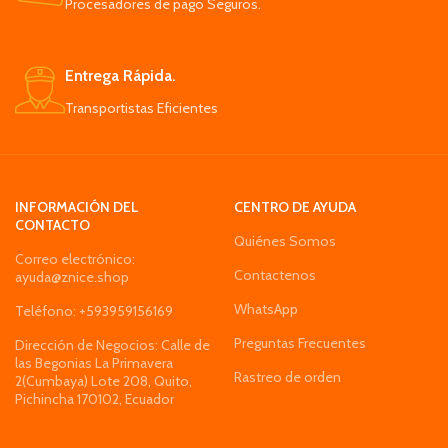
Procesadores de pago Seguros.
Giroscopio de seis ejes, el vuelo es
más estable y el control es más
conveniente.
Entrega Rápida.
Transportistas Eficientes
INFORMACIÓN DEL
CENTRO DE AYUDA
CONTACTO
Quiénes Somos
Correo electrónico:
Contactenos
ayuda@znice.shop
WhatsApp
Teléfono: +593959156169
Preguntas Frecuentes
Dirección de Negocios: Calle de
las Begonias La Primavera
Rastreo de orden
2(Cumbaya) Lote 208, Quito,
Pichincha 170102, Ecuador