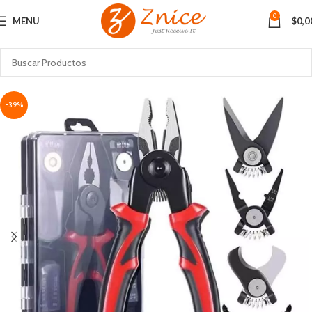
0
MENU
$
0,0
-39%