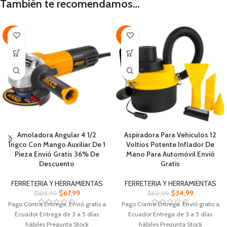
También te recomendamos…
-36%
-43%
Amoladora Angular 4 1/2
Aspiradora Para Vehiculos 12
Ingco Con Mango Auxiliar De 1
Voltios Potente Inflador De
Pieza Envió Gratis 36% De
Mano Para Automóvil Envió
Descuento
Gratis
FERRETERIA Y HERRAMIENTAS
FERRETERIA Y HERRAMIENTAS
$
67,99
$
34,99
$
105,99
$
60,99
Pago Contra Entrega, Envió gratis a
Pago Contra Entrega, Envió gratis a
Ecuador Entrega de 3 a 5 días
Ecuador Entrega de 3 a 5 días
hábiles Pregunta Stock
hábiles Pregunta Stock