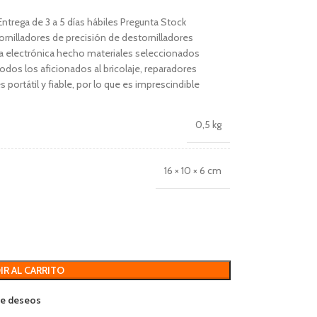
Entrega de 3 a 5 días hábiles Pregunta Stock
ornilladores de precisión de destornilladores
a electrónica hecho materiales seleccionados
odos los aficionados al bricolaje, reparadores
s portátil y fiable, por lo que es imprescindible
0,5 kg
16 × 10 × 6 cm
IR AL CARRITO
 de deseos