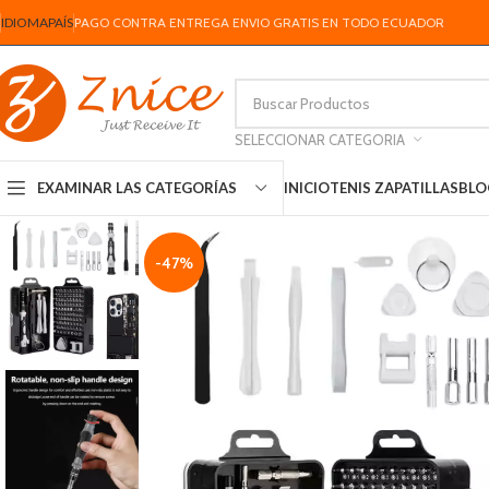
IDIOMA
PAÍS
PAGO CONTRA ENTREGA ENVIO GRATIS EN TODO ECUADOR
SELECCIONAR CATEGORIA
INICIO
TENIS ZAPATILLAS
BLO
EXAMINAR LAS CATEGORÍAS
-47%