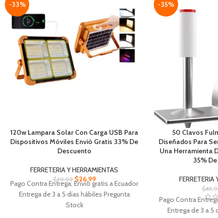
-33%
-35%
120w Lampara Solar Con Carga USB Para
50 Clavos Ful
Dispositivos Móviles Envió Gratis 33% De
Diseñados Para Se
Descuento
Una Herramienta De
35% De
FERRETERIA Y HERRAMIENTAS
$
26,99
FERRETERIA 
$
39,99
Pago Contra Entrega, Envió gratis a Ecuador
$
45,
Entrega de 3 a 5 días hábiles Pregunta
Pago Contra Entrega
Stock
Entrega de 3 a 5 
120w Lampara Solar Duradero Fabricado