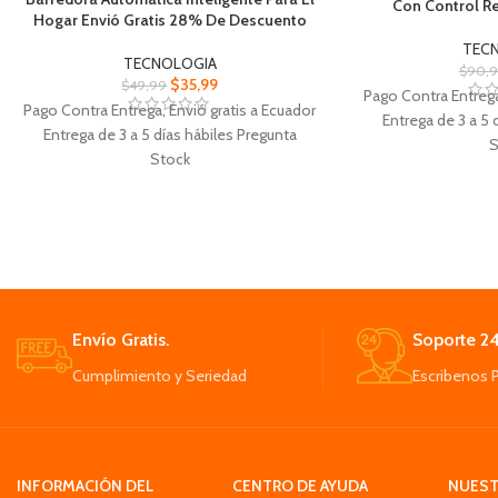
Con Control R
Hogar Envió Gratis 28% De Descuento
TEC
TECNOLOGIA
$
90,
$
35,99
$
49,99
Pago Contra Entrega
Pago Contra Entrega, Envió gratis a Ecuador
Entrega de 3 a 5 
Entrega de 3 a 5 días hábiles Pregunta
S
Stock
Dron Plegable Con
Barredora Automática Inteligente Para El
una cámara HD de 
Hogar fuerte poder de succión En todo
1
tipo de pisos
Cuatro hélices del
Ideal para Limpiar debajo del sofá o cama
para que lo po
de los muebles interiores de su habitación
almac
o cas
4 protectores de h
El filtro de aire automático de la aspiradora
Envío Gratis.
Soporte 24
hélices y mejo
mantiene el aire puro y filtra las partículas
segurid
Cumplimiento y Seriedad
Escribenos 
Elimina eficazmente las migas, el pelo de
2 baterías pueden 
las mascotas, las manchas de agua, el
minutos lo que faci
polvo
b
INFORMACIÓN DEL
CENTRO DE AYUDA
NUEST