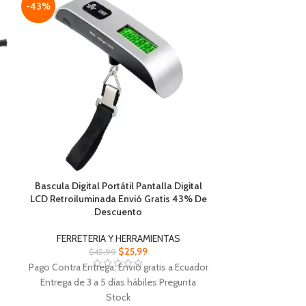
-43%
-37%
Bascula Digital Portátil Pantalla Digital
Bomba De 2
LCD Retroiluminada Envió Gratis 43% De
Transferencia D
Descuento
Gratis 
FERRETERIA Y HERRAMIENTAS
FERRETER
$
25,99
$
45,99
$
Pago Contra Entrega, Envió gratis a Ecuador
Pago Contra 
Entrega de 3 a 5 días hábiles Pregunta
Ecuador Entre
Stock
Pr