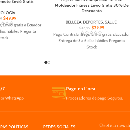
emoto Envió Gratis
Moldeador Fitness Envió Gratis 30% De
Descuento
NOLOGIA
$
49,99
99
BELLEZA
,
DEPORTES
,
SALUD
, Envió gratis a Ecuador
$
29,99
$
42,99
días hábiles Pregunta
Pago Contra Entrega, Envió gratis a Ecuador
tock
Entrega de 3 a 5 días hábiles Pregunta
 Cámara WIFI 2.4G con
Stock
120° de gran angular y
Faja Chaleco Compresion Unisex
080P
Moldeador Fitness sudar más ideal para
 dron se pueden plegar
rutinas de ejercicios
ngas en la bolsa de
Reduce la cintura y el abdomen increment
enamiento
la temperatura corporal moldea tu cuerpo.
élice que protegen las
Composición: Poliéster, Neopreno Tallas
/7.
Pago en Línea.
ran radicalmente la
S/M, L/XL, 2XL
ad de vuelo
Por WhatsApp
Procesadores de pago Seguros.
soportar un vuelo de 20
lita el reemplazo de la
atería
Únete a newsle
RAS POLÍTICAS
REDES SOCIALES