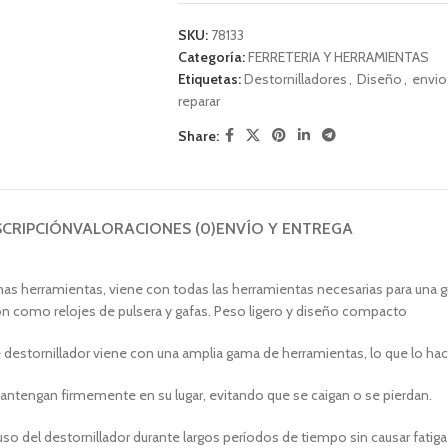
SKU:
78133
Categoría:
FERRETERIA Y HERRAMIENTAS
Etiquetas:
Destornilladores
,
Diseño
,
envio 
reparar
Share:
SCRIPCIÓN
VALORACIONES (0)
ENVÍO Y ENTREGA
uchas herramientas, viene con todas las herramientas necesarias para una g
ión como relojes de pulsera y gafas. Peso ligero y diseño compacto
destornillador viene con una amplia gama de herramientas, lo que lo hace v
antengan firmemente en su lugar, evitando que se caigan o se pierdan.
uso del destornillador durante largos períodos de tiempo sin causar fatig