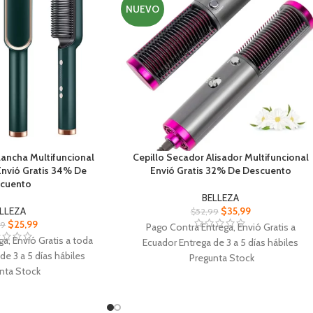
NUEVO
Plancha Multifuncional
Cepillo Secador Alisador Multifuncional
Envió Gratis 34% De
Envió Gratis 32% De Descuento
cuento
BELLEZA
LLEZA
$
35,99
$
52,99
$
25,99
99
Pago Contra Entrega, Envió Gratis a
a, Envió Gratis a toda
Ecuador Entrega de 3 a 5 días hábiles
de 3 a 5 días hábiles
Pregunta Stock
nta Stock
Cepillo Secador Alisador Multifuncional 3
isador Plancha
en 1 PTC integrado, calor rápido.
entamiento superrápido
Salón de belleza de gran volumen de aire