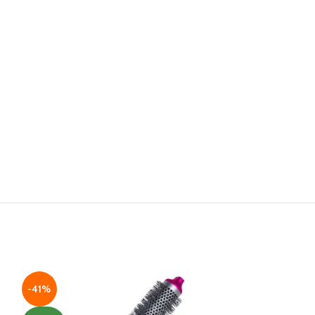
-41%
-37%