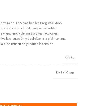
Entrega de 3 a 5 días hábiles Pregunta Stock
enrojecimientos Ideal para piel sensible
ura y apariencia del rostro y tus facciones
iva la circulación y desinflama la piel humana
relaja los músculos y reduce la tensión
0,5 kg
5 × 5 × 10 cm
IR AL CARRITO