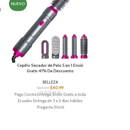
NUEVO
Cepillo Secador de Pelo 5 en 1 Envió
Combo 
Gratis 41% De Descuento
Antienvejecim
Envió Grat
BELLEZA
$
40,99
$
69,99
$
Pago Contra Entrega, Envió Gratis a toda
Pago Contra Entr
Ecuador Entrega de 3 a 5 días hábiles
Entrega de 3 
Pregunta Stock
Cepillo Secador de Pelo 5 en 1 viene con
Combo Vitami
cinco accesorios de cepillo
causados por los
intercambiables