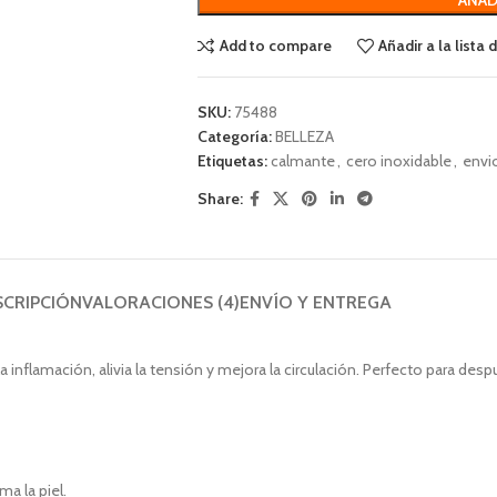
Add to compare
Añadir a la lista
SKU:
75488
Categoría:
BELLEZA
Etiquetas:
calmante
,
cero inoxidable
,
envio
Share:
SCRIPCIÓN
VALORACIONES (4)
ENVÍO Y ENTREGA
a inflamación, alivia la tensión y mejora la circulación. Perfecto para desp
ma la piel.