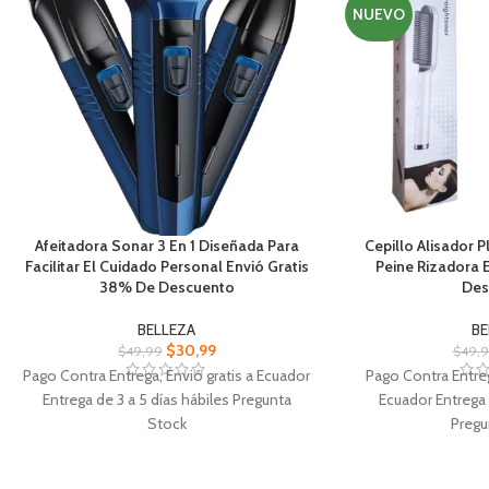
NUEVO
Afeitadora Sonar 3 En 1 Diseñada Para
Cepillo Alisador 
Facilitar El Cuidado Personal Envió Gratis
Peine Rizadora 
38% De Descuento
Des
BELLEZA
BE
$
30,99
$
49,99
$
49,
Pago Contra Entrega, Envió gratis a Ecuador
Pago Contra Entreg
Entrega de 3 a 5 días hábiles Pregunta
Ecuador Entrega 
Stock
Pregu
Afeitadora Sonar 3 En 1 Opera con un
Cepillo Al
voltaje de 110-240V y una potencia de 3W
Multifuncional cal