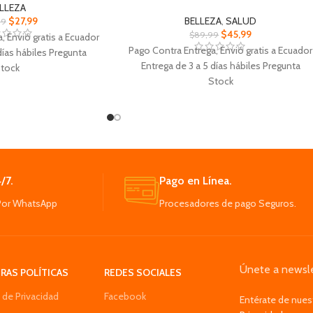
LLEZA
$
27,99
BELLEZA
,
SALUD
99
$
45,99
$
89,99
, Envió gratis a Ecuador
Pago Contra Entrega, Envió gratis a Ecuador
días hábiles Pregunta
Entrega de 3 a 5 días hábiles Pregunta
tock
Stock
Muscular De Pies
Masajeador Corporal 5 en 1 Relax Tone
 a las necesidades
Diseño ergonómico Sistema de vibración
es y progresar
Funcionamiento silencioso Ideal para
impulsos eléctricos de
abdomen, glúteos, muslos, piernas, brazos
 de manera precisa,
y espalda.
timula
Giros a más de 2.700 revoluciones x min
edad de programas y
/7.
Pago en Línea.
Utilizar en sesiones diarias de 10 a 30
dad ajustables, adapta
Por WhatsApp
Procesadores de pago Seguros.
minutos.
músculos
ico asegura un ajuste
 los pies, facilita su
uso
Únete a newsle
RAS POLÍTICAS
REDES SOCIALES
a de Privacidad
Facebook
Entérate de nues