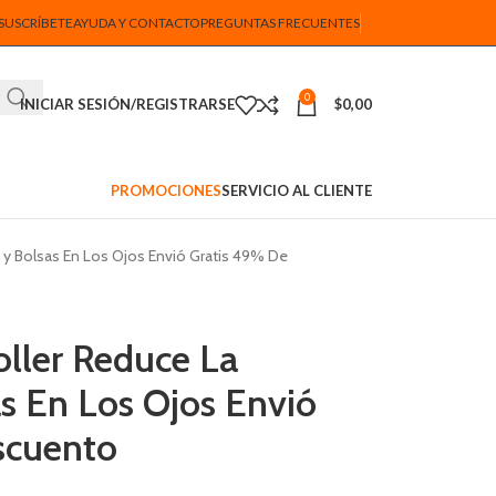
SUSCRÍBETE
AYUDA Y CONTACTO
PREGUNTAS FRECUENTES
0
INICIAR SESIÓN/REGISTRARSE
$
0,00
PROMOCIONES
SERVICIO AL CLIENTE
 y Bolsas En Los Ojos Envió Gratis 49% De
oller Reduce La
s En Los Ojos Envió
scuento