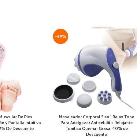
área de calor
fuerte y grande, secado rápido de cabello
lefacción de cerámica
mojado
 que puede calentar
Diseño innovador de peine de dientes con
damente
múltiples salidas de aire, cuando el cabello
en 1 para peinar Puedes
Se adapta al peine de dientes, el pelo se
 rizar las puntas de tu
puede secar y el estilo es más seguro,
-49%
abello
ahorra tiempo
ónico superficie de
La tecnología PTC con 3 configuraciones
a mantener el cabello
de temperatura proporciona hasta 400 °F
e y saludable
en 30s
ico puede reparar
Generador iónico para menos Frizz sellar
 cabello dañado y las
las cutículas del cabello y aumentar la
s abiertas
humedad
La potencia de 800W proporciona el calor
correcto para garantizar cobertura de aire y
calor
Muscular De Pies
Masajeador Corporal 5 en 1 Relax Tone
n y Pantalla Intuitiva
Para Adelgazar Anticelulitis Relajante
32% De Descuento
Tonifica Quemar Grasa, 40% de
Descuento