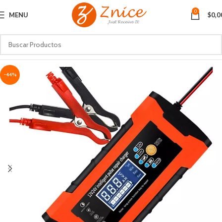
0
MENU
$
0,0
-44%