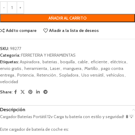
AÑADIR AL CARRITO
Add to compare
Añadir a la lista de deseos
SKU:
98277
Categoría:
FERRETERIA Y HERRAMIENTAS
Etiquetas:
Aspiradora
,
baterias
,
boquilla
,
cable
,
eficiente
,
eléctrica
,
envio gratis
,
herramienta
,
Laser
,
manguera
,
Martillo
,
pago contra
entrega
,
Potencia
,
Retención
,
Sopladora
,
Uso versátil
,
vehículos
,
velocidad
Share:
Descripción
Cargador Baterías Portátil 12v Carga tu batería con estilo y seguridad! 🔋💡
Este cargador de batería de coche es: