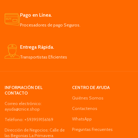
Formato de compresión de vídeo
H. 265 Tarjeta TF que admite
Pago en Línea.
hasta 128 GB de memoria
Procesadores de pago Seguros.
Entrega Rápida.
Transportistas Eficientes
INFORMACIÓN DEL
CENTRO DE AYUDA
CONTACTO
Quiénes Somos
Correo electrónico:
Contactenos
ayuda@znice.shop
WhatsApp
Teléfono: +593959156169
Preguntas Frecuentes
Dirección de Negocios: Calle de
las Begonias La Primavera