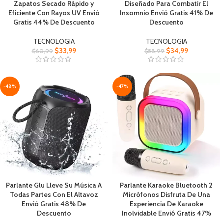
Zapatos Secado Rápido y
Diseñado Para Combatir El
Eficiente Con Rayos UV Envió
Insomnio Envió Gratis 41% De
Gratis 44% De Descuento
Descuento
TECNOLOGIA
TECNOLOGIA
$
33,99
$
34,99
$
60,99
$
58,99
-48%
-47%
Parlante Glu Lleve Su Música A
Parlante Karaoke Bluetooth 2
Todas Partes Con El Altavoz
Micrófonos Disfruta De Una
Envió Gratis 48% De
Experiencia De Karaoke
Descuento
Inolvidable Envió Gratis 47%