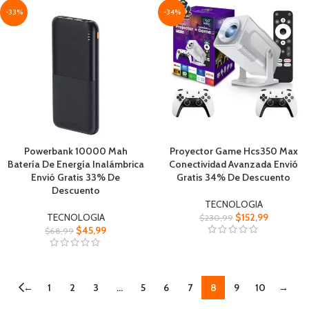
-33%
-34%
Powerbank 10000 Mah
Proyector Game Hcs350 Max
Batería De Energía Inalámbrica
Conectividad Avanzada Envió
Envió Gratis 33% De
Gratis 34% De Descuento
Descuento
TECNOLOGIA
TECNOLOGIA
$
152,99
$
230,99
$
45,99
$
68,99
←
1
2
3
…
5
6
7
8
9
10
→