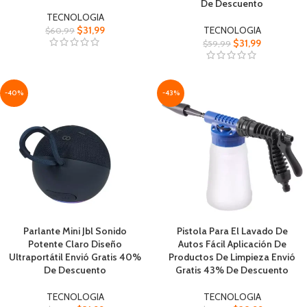
De Descuento
TECNOLOGIA
$
31,99
TECNOLOGIA
$
60,99
$
31,99
$
59,99
-40%
-43%
Parlante Mini Jbl Sonido
Pistola Para El Lavado De
Potente Claro Diseño
Autos Fácil Aplicación De
Ultraportátil Envió Gratis 40%
Productos De Limpieza Envió
De Descuento
Gratis 43% De Descuento
TECNOLOGIA
TECNOLOGIA