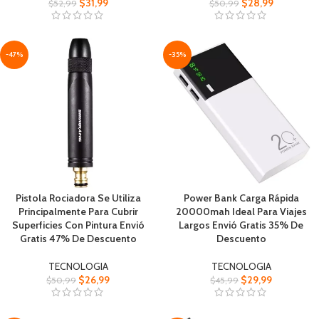
$
31,99
$
28,99
$
52,99
$
50,99
-47%
-35%
Pistola Rociadora Se Utiliza
Power Bank Carga Rápida
Principalmente Para Cubrir
20000mah Ideal Para Viajes
Superficies Con Pintura Envió
Largos Envió Gratis 35% De
Gratis 47% De Descuento
Descuento
TECNOLOGIA
TECNOLOGIA
$
26,99
$
29,99
$
50,99
$
45,99