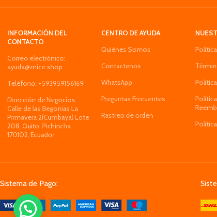
El voluminizador
ocupa 1000W/110V y
temp
INFORMACIÓN DEL
CENTRO DE AYUDA
NUEST
Este cepillo de pe
CONTACTO
Quiénes Somos
Polític
sea fácil de llevar e
Correo electrónico:
de m
Contactenos
Términ
ayuda@znice.shop
WhatsApp
Politic
Teléfono: +593959156169
Preguntas Frecuentes
Polític
Dirección de Negocios:
Reemb
Calle de las Begonias La
Rastreo de orden
Primavera 2(Cumbaya) Lote
Polític
208, Quito, Pichincha
170102, Ecuador
Sistema de Pago:
Sist