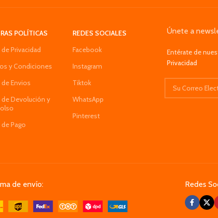
cercano
 del secador de pelo
Traer tu hermoso y brillante pelo de vuelta
 ofrece 3 controles de
fabricado en abs de calidad y acero
Únete a newsle
eratura
RAS POLÍTICAS
REDES SOCIALES
inoxidable.
lo es ligero y hace que
a de Privacidad
Facebook
Entérate de nues
n cualquier lugar y fácil
Privacidad
aniobrar
os y Condiciones
Instagram
a de Envios
Tiktok
a de Devolución y
WhatsApp
olso
Pinterest
a de Pago
ema de envío:
Redes Soc