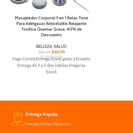
Masajeador Corporal 5 en 1 Relax Tone
Mini Secadora 
Para Adelgazar Anticelulitis Relajante
y Liviano Envi
Tonifica Quemar Grasa, 40% de
Descuento
$
Pago Contra Entr
BELLEZA
,
SALUD
Entrega de 3 
$
45,99
$
89,99
Pago Contra Entrega, Envió gratis a Ecuador
Mini Secadora
Entrega de 3 a 5 días hábiles Pregunta
Engranaje de
Stock
Masajeador Corporal 5 en 1 Relax Tone
Es superliger
Diseño ergonómico Sistema de vibración
voltaje de entr
Funcionamiento silencioso Ideal para
abdomen, glúteos, muslos, piernas, brazos
Elija la tempe
y espalda.
necesidades 
Giros a más de 2.700 revoluciones x min
Entrega Rápida.
Utilizar en sesiones diarias de 10 a 30
Transportistas Eficientes
minutos.