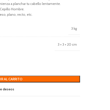
ienza a planchar tu cabello lentamente.
 Cepillo Hombre.
eso, plano, recto, etc.
3 kg
3 × 3 × 20 cm
IR AL CARRITO
 de deseos