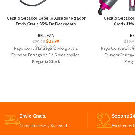
Cepillo Secador Cabello Alisador Rizador
Cepillo Secador 
Envió Gratis 35% De Descuento
Gratis 41%
BELLEZA
BE
$
25,99
$
59,99
$
69,9
Pago Contra Entrega, Envió gratis a
Pago Contra Entreg
Ecuador, Entrega de 3 a 5 días hábiles,
Ecuador Entrega 
Pregunta Stock
Pregu
Cepillo Secador Cabello Alisador Rizador
Cepillo Secador de
cerdas con mechones para desenredar.
cinco acces
volumen y control mejorados, 3
inter
configuraciones de calor / velocidad para
Alisar, rizar, dar
flexibilidad de peinado.
cuero cabellu
1100 vatios de potencia proporciona el
Combinando seca
calor justo, Cepillo Secador.
pinceles de p
diseño único de cepillo ovalado para alisar
diferent
Envío Gratis.
Soporte 24
el cabello.
Tecnología avanzad
Cumplimiento y Seriedad
Escribenos 
revestimiento ce
encre