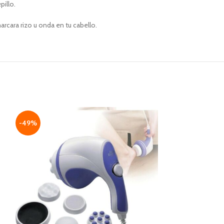
illo.
cara rizo u onda en tu cabello.
-49%
-45%