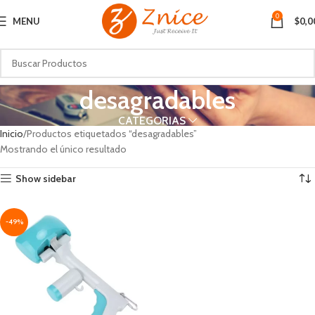
0
MENU
$
0,0
desagradables
CATEGORIAS
Inicio
Productos etiquetados “desagradables”
Mostrando el único resultado
Show sidebar
-49%