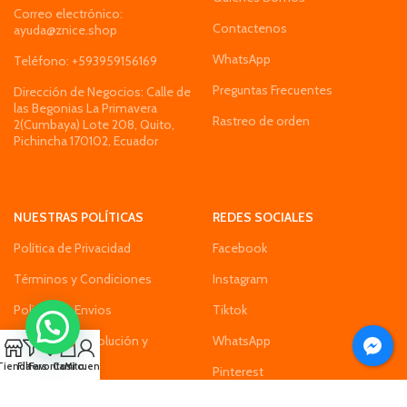
Correo electrónico:
Contactenos
ayuda@znice.shop
WhatsApp
Teléfono: +593959156169
Preguntas Frecuentes
Dirección de Negocios: Calle de
las Begonias La Primavera
Rastreo de orden
2(Cumbaya) Lote 208, Quito,
Pichincha 170102, Ecuador
NUESTRAS POLÍTICAS
REDES SOCIALES
Política de Privacidad
Facebook
Términos y Condiciones
Instagram
Politica de Envios
Tiktok
Política de Devolución y
WhatsApp
0
Reembolso
Tienda
Filters
Favoritos
Carrito
Mi cuenta
Pinterest
Política de Pago