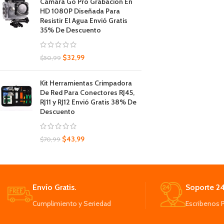
Cámara Go Pro Grabación En
HD 1080P Diseñada Para
Resistir El Agua Envió Gratis
35% De Descuento
$
32,99
$
50,99
Kit Herramientas Crimpadora
De Red Para Conectores RJ45,
RJ11 y RJ12 Envió Gratis 38% De
Descuento
$
43,99
$
70,99
Envío Gratis.
Soporte 24
Cumplimiento y Seriedad
Escribenos 