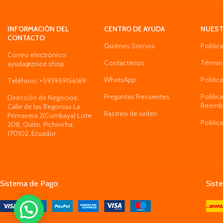
INFORMACIÓN DEL
CENTRO DE AYUDA
NUEST
CONTACTO
Quiénes Somos
Polític
Correo electrónico:
Contactenos
Términ
ayuda@znice.shop
WhatsApp
Politic
Teléfono: +593959156169
Preguntas Frecuentes
Polític
Dirección de Negocios:
Reemb
Calle de las Begonias La
Rastreo de orden
Primavera 2(Cumbaya) Lote
Polític
208, Quito, Pichincha
170102, Ecuador
Sistema de Pago:
Sist