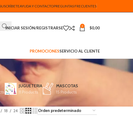
SUSCRÍBETE
AYUDA Y CONTACTO
PREGUNTAS FRECUENTES
0
INICIAR SESIÓN/REGISTRARSE
$
0,00
PROMOCIONES
SERVICIO AL CLIENTE
JUGUETERIA
MASCOTAS
cts
11 Products
15 Products
18
24