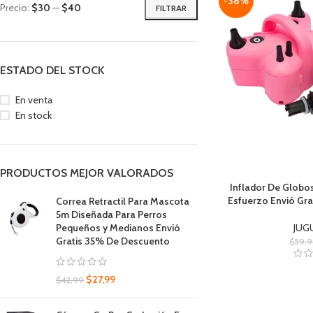
-38%
Precio:
$30
—
$40
FILTRAR
ESTADO DEL STOCK
En venta
En stock
PRODUCTOS MEJOR VALORADOS
Inflador De Globos
Esfuerzo Envió Gr
Correa Retractil Para Mascota
5m Diseñada Para Perros
JUG
Pequeños y Medianos Envió
Gratis 35% De Descuento
$
59,9
$
27,99
$
42,99