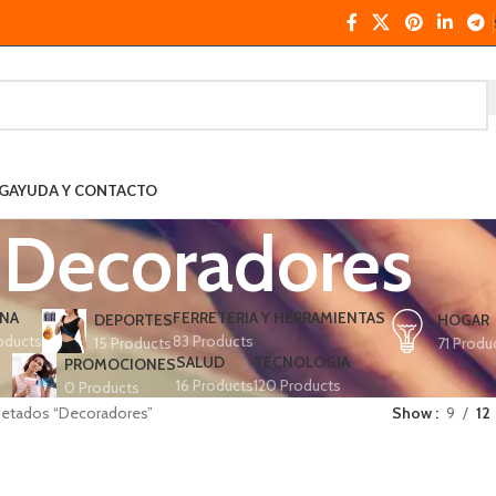
G
AYUDA Y CONTACTO
Decoradores
NA
FERRETERIA Y HERRAMIENTAS
DEPORTES
HOGAR
oducts
83 Products
15 Products
71 Produ
SALUD
TECNOLOGIA
PROMOCIONES
16 Products
120 Products
0 Products
uetados “Decoradores”
Show
9
12