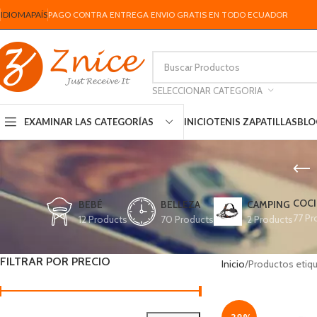
IDIOMA
PAÍS
PAGO CONTRA ENTREGA ENVIO GRATIS EN TODO ECUADOR
SELECCIONAR CATEGORIA
INICIO
TENIS ZAPATILLAS
BLO
EXAMINAR LAS CATEGORÍAS
COCI
BEBÉ
BELLEZA
CAMPING
77 Pr
12 Products
70 Products
2 Products
FILTRAR POR PRECIO
Inicio
Productos etiq