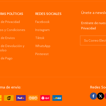
Únete a newsle
RAS POLÍTICAS
REDES SOCIALES
a de Privacidad
Facebook
Entérate de nues
Privacidad
os y Condiciones
Instagram
a de Envios
Tiktok
a de Devolución y
WhatsApp
olso
Pinterest
a de Pago
ema de envío:
Redes Soc