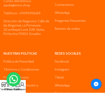
Correo electrónico:
Contactenos
ayuda@znice.shop
WhatsApp
Teléfono: +593959156169
Preguntas Frecuentes
Dirección de Negocios: Calle de
las Begonias La Primavera
Rastreo de orden
2(Cumbaya) Lote 208, Quito,
Pichincha 170102, Ecuador
NUESTRAS POLÍTICAS
REDES SOCIALES
Política de Privacidad
Facebook
Términos y Condiciones
Instagram
Politica de Envios
Tiktok
0
Política de Devolución y
WhatsApp
Reembolso
Tienda
Filters
Favoritos
Carrito
Mi cuenta
Pinterest
Política de Pago