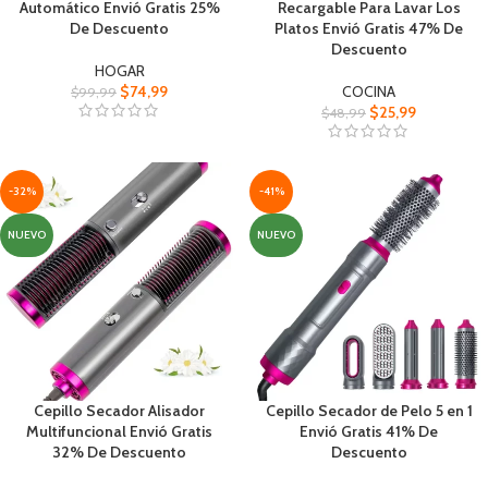
Automático Envió Gratis 25%
Recargable Para Lavar Los
De Descuento
Platos Envió Gratis 47% De
Descuento
HOGAR
$
74,99
COCINA
$
99,99
$
25,99
$
48,99
-32%
-41%
NUEVO
NUEVO
Cepillo Secador Alisador
Cepillo Secador de Pelo 5 en 1
Multifuncional Envió Gratis
Envió Gratis 41% De
32% De Descuento
Descuento