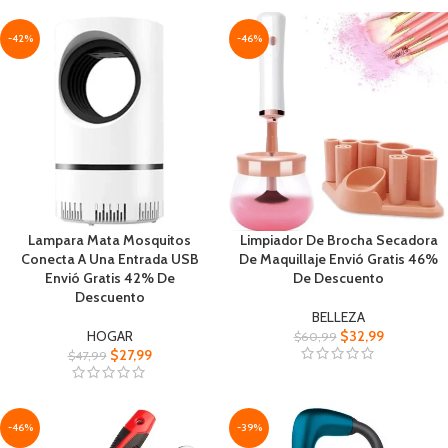
-42%
-46%
Lampara Mata Mosquitos
Limpiador De Brocha Secadora
Conecta A Una Entrada USB
De Maquillaje Envió Gratis 46%
Envió Gratis 42% De
De Descuento
Descuento
BELLEZA
HOGAR
$
32,99
$
60,99
$
27,99
$
47,99
-46%
-39%