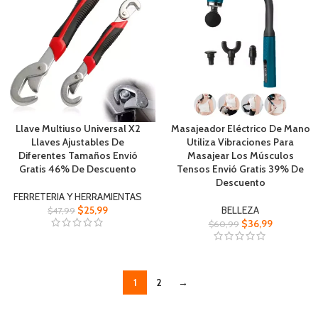
Llave Multiuso Universal X2
Masajeador Eléctrico De Mano
Llaves Ajustables De
Utiliza Vibraciones Para
Diferentes Tamaños Envió
Masajear Los Músculos
Gratis 46% De Descuento
Tensos Envió Gratis 39% De
Descuento
FERRETERIA Y HERRAMIENTAS
$
25,99
BELLEZA
$
47,99
$
36,99
$
60,99
1
2
→