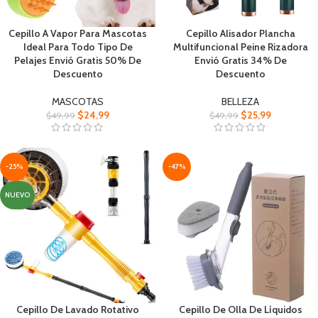
Cepillo A Vapor Para Mascotas
Cepillo Alisador Plancha
Ideal Para Todo Tipo De
Multifuncional Peine Rizadora
Pelajes Envió Gratis 50% De
Envió Gratis 34% De
Descuento
Descuento
MASCOTAS
BELLEZA
$
24,99
$
25,99
$
49,99
$
49,99
-25%
-47%
NUEVO
Cepillo De Lavado Rotativo
Cepillo De Olla De Líquidos