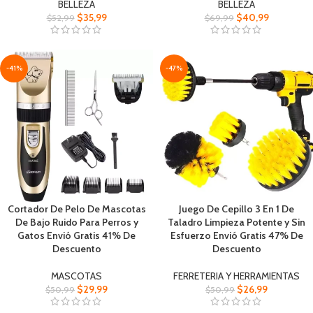
BELLEZA
BELLEZA
$
35,99
$
40,99
$
52,99
$
69,99
-41%
-47%
Cortador De Pelo De Mascotas
Juego De Cepillo 3 En 1 De
De Bajo Ruido Para Perros y
Taladro Limpieza Potente y Sin
Gatos Envió Gratis 41% De
Esfuerzo Envió Gratis 47% De
Descuento
Descuento
MASCOTAS
FERRETERIA Y HERRAMIENTAS
$
29,99
$
26,99
$
50,99
$
50,99