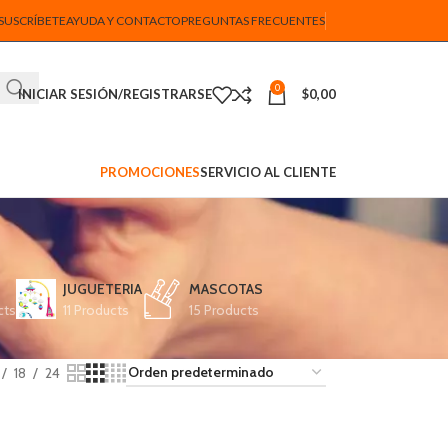
SUSCRÍBETE
AYUDA Y CONTACTO
PREGUNTAS FRECUENTES
0
INICIAR SESIÓN/REGISTRARSE
$
0,00
PROMOCIONES
SERVICIO AL CLIENTE
JUGUETERIA
MASCOTAS
cts
11 Products
15 Products
18
24