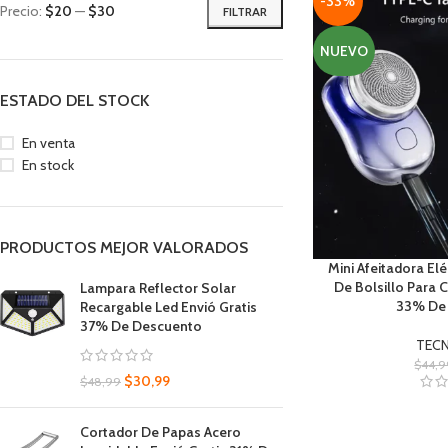
-33%
Precio:
$20
—
$30
FILTRAR
NUEVO
ESTADO DEL STOCK
En venta
En stock
PRODUCTOS MEJOR VALORADOS
Mini Afeitadora El
De Bolsillo Para 
Lampara Reflector Solar
33% De
Recargable Led Envió Gratis
37% De Descuento
TEC
$
44,9
$
30,99
$
48,99
Cortador De Papas Acero