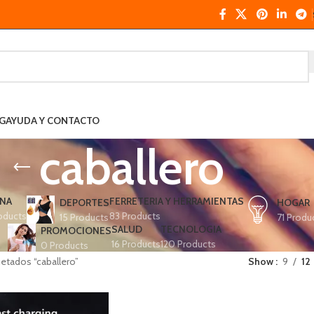
G
AYUDA Y CONTACTO
caballero
NA
FERRETERIA Y HERRAMIENTAS
DEPORTES
HOGAR
oducts
83 Products
15 Products
71 Produ
SALUD
TECNOLOGIA
PROMOCIONES
16 Products
120 Products
0 Products
etados “caballero”
Show
9
12