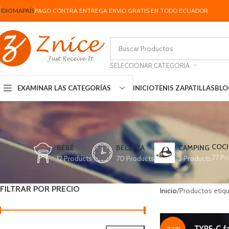
IDIOMA
PAÍS
PAGO CONTRA ENTREGA ENVIO GRATIS EN TODO ECUADOR
SELECCIONAR CATEGORIA
INICIO
TENIS ZAPATILLAS
BLO
EXAMINAR LAS CATEGORÍAS
COCI
BEBÉ
BELLEZA
CAMPING
77 Pr
12 Products
70 Products
2 Products
FILTRAR POR PRECIO
Inicio
Productos etiqu