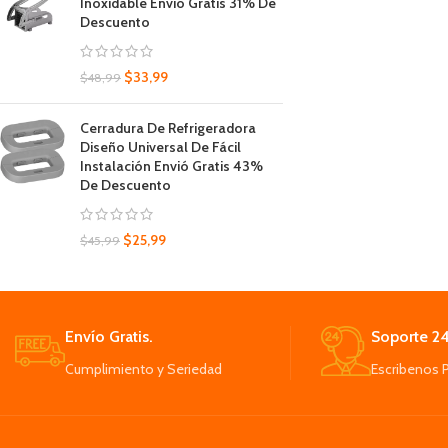
Inoxidable Envió Gratis 31% De
Descuento
$
33,99
$
48,99
Cerradura De Refrigeradora
Diseño Universal De Fácil
Instalación Envió Gratis 43%
De Descuento
$
25,99
$
45,99
Envío Gratis.
Soporte 24
Cumplimiento y Seriedad
Escribenos 